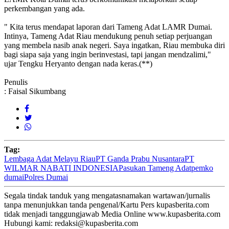
perkembangan yang ada.
" Kita terus mendapat laporan dari Tameng Adat LAMR Dumai.
Intinya, Tameng Adat Riau mendukung penuh setiap perjuangan
yang membela nasib anak negeri. Saya ingatkan, Riau membuka diri
bagi siapa saja yang ingin berinvestasi, tapi jangan mendzalimi,"
ujar Tengku Heryanto dengan nada keras.(**)
Penulis
: Faisal Sikumbang
Tag:
Lembaga Adat Melayu Riau
PT Ganda Prabu Nusantara
PT
WILMAR NABATI INDONESIA
Pasukan Tameng Adat
pemko
dumai
Polres Dumai
Segala tindak tanduk yang mengatasnamakan wartawan/jurnalis
tanpa menunjukkan tanda pengenal/Kartu Pers kupasberita.com
tidak menjadi tanggungjawab Media Online www.kupasberita.com
Hubungi kami: redaksi@kupasberita.com