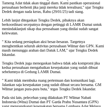
Tameng Adat tidak akan tinggal diam. Kami pastikan operasional
perusahaan berhenti jika janji mereka tidak terealisasi," ujar Tengku
Dedek dengan nada keras, Rabu (29/01/25) tadi siang.
Lebih lanjut ditegaskan Tengku Dedek, pihaknya akan
berkoordinasi secepatnya dengan petinggi di LAMR Dumai untuk
menindaklanjuti sikap dua perusahaan yang dinilai sudah sangat
kelewatan.
" Kita sedang persiapkan aksi besar-besaran. Targetnya
menghentikan seluruh aktivitas perusahaan Wilmar dan GPN. Kami
masih menunggu arahan dari Datuk LAM," ujar Tengku Dedek
Iskandar.
Tengku Dedek juga menegaskan bahwa tidak ada kompromi jika
kedua perusahaan mengabaikan kesepakatan yang sudah dibuat
sebelumnya di Gedung LAMR Dumai.
" Kami tidak membuka ruang pertemuan dan komunikasi lagi.
Jalankan saja kesepakatan yang sudah dibuat secara bersama. GM
Wilmar jangan pura-pura buta," tegas Tengku Dedek Iskandar.
Pada sisi lain, pelecehan yang dilakukan PT Wilmar Nabati
Indonesia (Wina) Dumai dan PT Garda Prabu Nusantara (GPN)
yang mengangkangi kesepakatan bersama Lembaga Adat Melayu