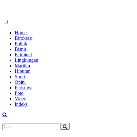
Home
Birokrasi
Politik
Bisnis
Kriminal
Lingkungan
Maritim
Hiburan
Sport
Opini
Peristiwa
Foto
Video
Indeks