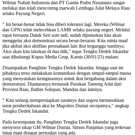
Wilmar Nabati Indonesia dan PT Ganda Prabu Nusantara sangat
melukai dan telah mencoreng marwah Lembaga Adat Melayu Riau
selaku Payung Negeri.
" Ini benar-benar tidak bisa diberi toleransi lagi. Mereka (Wilmar
dan GPN) telah melecehkan LAMR selaku payung negeri. Melalui
rapat bersama Datuk Seri sore tadi, sudah diputuskan kita akan
menggelar aksi demonstrasi secara besar-besaran. Kita minta maaf
jika akibat aksi aktifitas perusahaan lain ikut terganggu nantinya.
Aksi akan kita lakukan di dua titik," tegas Tengku Dedek Iskandar
saat dihubungi Kupas Media Grup, Kamis (30/01/25) malam.
Disampaikan Panglimo Tengku Dedek Iskandar, hingga saat ini
pihaknya terus melakukan komunikasi dengan simpul-simpul massa
yang menyatakan keinginannya untuk ikut bergabung dalam aksi
demonstrasi. Diantaranya termasuk Pasukan Tameng Adat dari
Provinsi Riau, Bathin Solopan, Mandau dan lainnya.
" Kita sedang mempersiapkan suratnya dan segera memasukkan
surat pemberitahuan aksi ke Mapolres Dumai secepatnya," ungkap
Tengku Dedek Iskandar.
Pada kesempatan itu, Panglimo Tengku Dedek Iskandar juga
menyorot sikap GM Wilmar Dumai, Simon Panjaitan yang terkesan
tutup mata dengan persoalan yang ada.