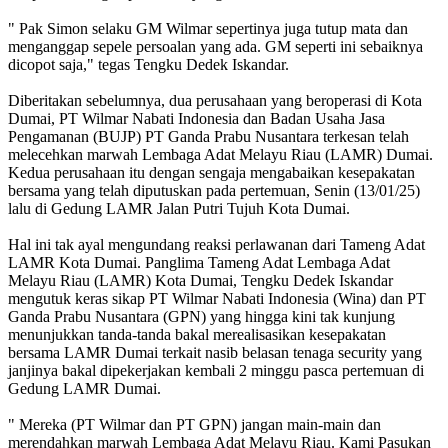
" Pak Simon selaku GM Wilmar sepertinya juga tutup mata dan
menganggap sepele persoalan yang ada. GM seperti ini sebaiknya
dicopot saja," tegas Tengku Dedek Iskandar.
Diberitakan sebelumnya, dua perusahaan yang beroperasi di Kota
Dumai, PT Wilmar Nabati Indonesia dan Badan Usaha Jasa
Pengamanan (BUJP) PT Ganda Prabu Nusantara terkesan telah
melecehkan marwah Lembaga Adat Melayu Riau (LAMR) Dumai.
Kedua perusahaan itu dengan sengaja mengabaikan kesepakatan
bersama yang telah diputuskan pada pertemuan, Senin (13/01/25)
lalu di Gedung LAMR Jalan Putri Tujuh Kota Dumai.
Hal ini tak ayal mengundang reaksi perlawanan dari Tameng Adat
LAMR Kota Dumai. Panglima Tameng Adat Lembaga Adat
Melayu Riau (LAMR) Kota Dumai, Tengku Dedek Iskandar
mengutuk keras sikap PT Wilmar Nabati Indonesia (Wina) dan PT
Ganda Prabu Nusantara (GPN) yang hingga kini tak kunjung
menunjukkan tanda-tanda bakal merealisasikan kesepakatan
bersama LAMR Dumai terkait nasib belasan tenaga security yang
janjinya bakal dipekerjakan kembali 2 minggu pasca pertemuan di
Gedung LAMR Dumai.
" Mereka (PT Wilmar dan PT GPN) jangan main-main dan
merendahkan marwah Lembaga Adat Melayu Riau. Kami Pasukan