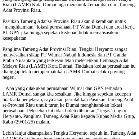
Riau (LAMR) Kota Dumai juga memantik kemarahan dari Tameng
Adat Provinsi Riau.
Pasukan Tameng Adat se-Provinsi Riau akan dikerahkan untuk
"menghitamkan" lokasi perusahaan PT Wina Dumai dan areal kerja
PT GPN jika hingga sepekan kedepan tidak merealisasikan
kesepakatan.
Panglima Tameng Adat Provinsi Riau, Tengku Heryanto sangat
menyesalkan sikap PT Wilmar Nabati Indonesia dan PT Ganda
Prabu Nusantara yang terkesan telah melecehkan Lembaga Adat
Melayu Riau (LAMR) Kota Dumai. Tindakan kedua perusahaan itu
dianggap telah mempermalukan LAMR Dumai selaku payung
negeri.
" Apa yang dilakukan perusahaan Wilmar dan GPN terhadap
LAMR Dumai sangat kita sesalkan. Jika hingga sepekan kedepan
tidak ada penjelasan, saya akan perintahkan Pasukan Tameng Adat
se-Provinsi Riau untuk turun ke Dumai menghitamkan lokasi
perusahaan. Pelecehan ini tidak boleh dibiarkan," tegas Tengku
Heryanto, Panglima Tameng Adat Riau kepada Kupas Media Grup,
Rabu (29/01/25) malam.
Lebih lanjut disampaikan Tengku Heryanto, sejauh ini Tameng Adat
LAMR Kota Dumai terus berkomunikasi melaporkan setiap