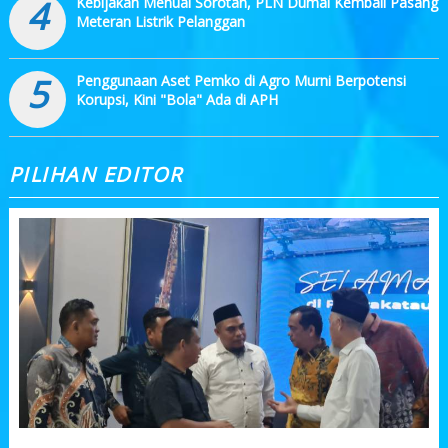
4
Kebijakan Menuai Sorotan, PLN Dumai Kembali Pasang
Meteran Listrik Pelanggan
5
Penggunaan Aset Pemko di Agro Murni Berpotensi
Korupsi, Kini "Bola" Ada di APH
PILIHAN EDITOR