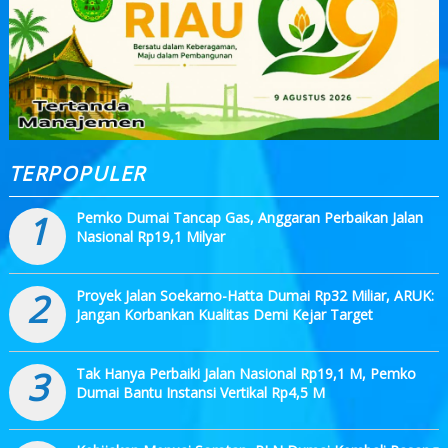
TERPOPULER
1
Pemko Dumai Tancap Gas, Anggaran Perbaikan Jalan
Nasional Rp19,1 Milyar
2
Proyek Jalan Soekarno-Hatta Dumai Rp32 Miliar, ARUK:
Jangan Korbankan Kualitas Demi Kejar Target
3
Tak Hanya Perbaiki Jalan Nasional Rp19,1 M, Pemko
Dumai Bantu Instansi Vertikal Rp4,5 M