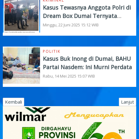
KRIMINAL
Kasus Tewasnya Anggota Polri di
Dream Box Dumai Ternyata
Sudah di SP3
Minggu, 22 Juni 2025 15:12 WIB
POLITIK
Kasus Buk Inong di Dumai, BAHU
Partai Nasdem: Ini Murni Perdata
Rabu, 14 Mei 2025 15:07 WIB
Kembali
Lanjut