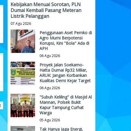
Kebijakan Menuai Sorotan, PLN
Dumai Kembali Pasang Meteran
Listrik Pelanggan
07 Agu 2026
Penggunaan Aset Pemko di
Agro Murni Berpotensi
Korupsi, Kini "Bola" Ada di
APH
06 Agu 2026
Proyek Jalan Soekarno-
Hatta Dumai Rp32 Miliar,
ARUK: Jangan Korbankan
Kualitas Demi Kejar Target
06 Agu 2026
"Subuh Keliling" di Masjid Al
Mannan, Polsek Bukit
t
Kapur Tampung Curhat
Warga
05 Agu 2026
Tak Hanya Jaga Energi,