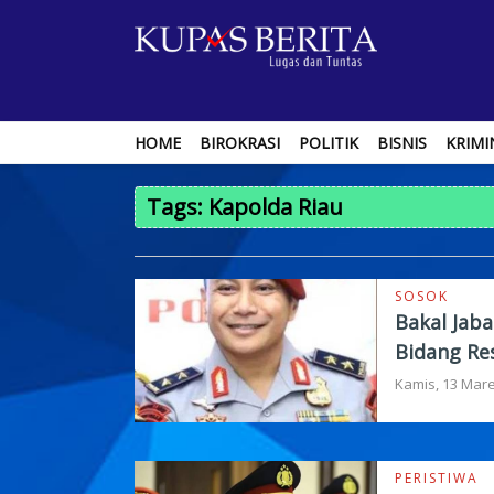
HOME
BIROKRASI
POLITIK
BISNIS
KRIMI
Tags: Kapolda Riau
SOSOK
Bakal Jaba
Bidang Re
Kamis, 13 Mare
PERISTIWA