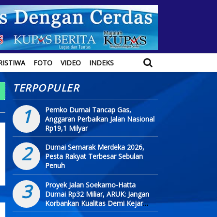
RISTIWA
FOTO
VIDEO
INDEKS
TERPOPULER
1
Pemko Dumai Tancap Gas,
Anggaran Perbaikan Jalan Nasional
Rp19,1 Milyar
2
Dumai Semarak Merdeka 2026,
Pesta Rakyat Terbesar Sebulan
Penuh
3
Proyek Jalan Soekarno-Hatta
Dumai Rp32 Miliar, ARUK: Jangan
Korbankan Kualitas Demi Kejar
Target