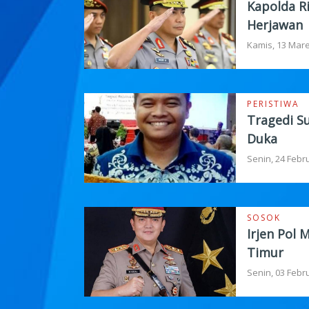
Kapolda Ri
Herjawan
Kamis, 13 Mare
PERISTIWA
Tragedi S
Duka
Senin, 24 Febr
SOSOK
Irjen Pol
Timur
Senin, 03 Febr