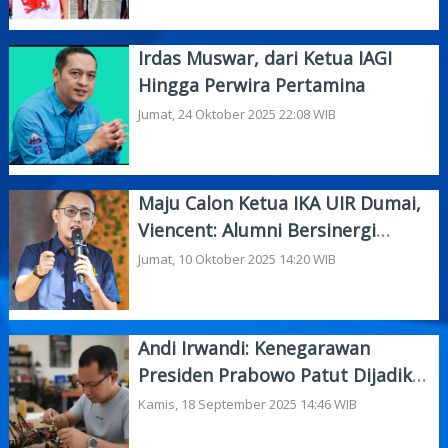
Irdas Muswar, dari Ketua IAGI
Hingga Perwira Pertamina
Jumat, 24 Oktober 2025 22:08 WIB
Maju Calon Ketua IKA UIR Dumai,
Viencent: Alumni Bersinergi
Bangun Negeri
Jumat, 10 Oktober 2025 14:20 WIB
Andi Irwandi: Kenegarawan
Presiden Prabowo Patut Dijadikan
Teladan
Kamis, 18 September 2025 14:46 WIB