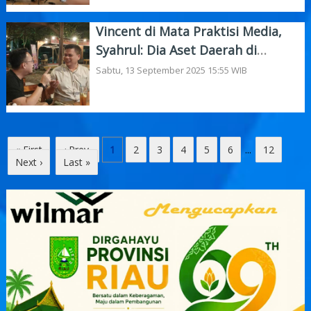
Vincent di Mata Praktisi Media,
Syahrul: Dia Aset Daerah di
Bidang Kepemudaan
Sabtu, 13 September 2025 15:55 WIB
« First
‹ Prev
1
2
3
4
5
6
...
12
Next ›
Last »