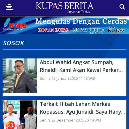
SOSOK
Abdul Wahid Angkat Sumpah,
Rinaldi: Kami Akan Kawal Perkara
Ini
Senin, 12 Januari 2026 11:18 WIB
Terkait Hibah Lahan Markas
Kopassus, Ayu Junaidi: Saya Hanya
Ingin Catatkan Sejarah
Senin, 22 Desember 2025 20:10 WIB