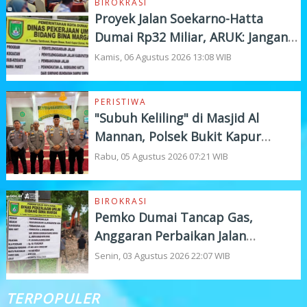
BIROKRASI
Proyek Jalan Soekarno-Hatta
Dumai Rp32 Miliar, ARUK: Jangan
Korbankan Kualitas Demi Kejar
Kamis, 06 Agustus 2026 13:08 WIB
Target
PERISTIWA
"Subuh Keliling" di Masjid Al
Mannan, Polsek Bukit Kapur
Tampung Curhat Warga
Rabu, 05 Agustus 2026 07:21 WIB
BIROKRASI
Pemko Dumai Tancap Gas,
Anggaran Perbaikan Jalan
Nasional Rp19,1 Milyar
Senin, 03 Agustus 2026 22:07 WIB
TERPOPULER