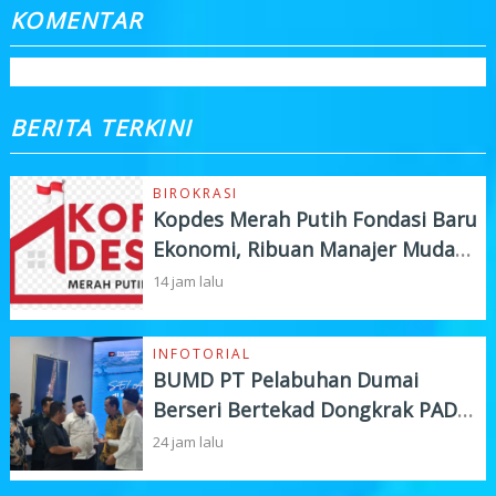
KOMENTAR
BERITA TERKINI
BIROKRASI
Kopdes Merah Putih Fondasi Baru
Ekonomi, Ribuan Manajer Muda
Siap Turun Lapangan
14 jam lalu
INFOTORIAL
BUMD PT Pelabuhan Dumai
Berseri Bertekad Dongkrak PAD
dan Investasi
24 jam lalu