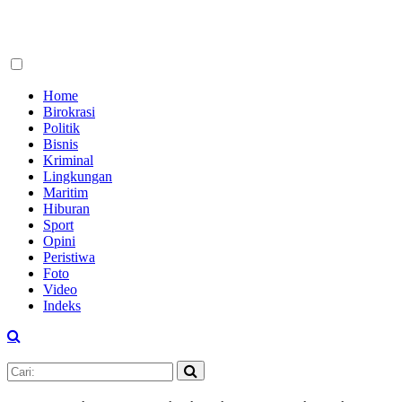
Home
Birokrasi
Politik
Bisnis
Kriminal
Lingkungan
Maritim
Hiburan
Sport
Opini
Peristiwa
Foto
Video
Indeks