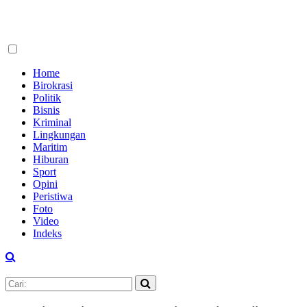
Home
Birokrasi
Politik
Bisnis
Kriminal
Lingkungan
Maritim
Hiburan
Sport
Opini
Peristiwa
Foto
Video
Indeks