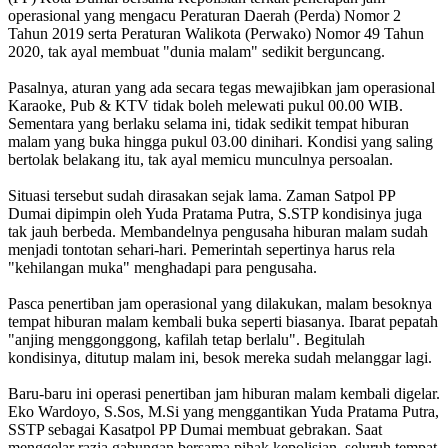
operasional yang mengacu Peraturan Daerah (Perda) Nomor 2
Tahun 2019 serta Peraturan Walikota (Perwako) Nomor 49 Tahun
2020, tak ayal membuat "dunia malam" sedikit berguncang.
Pasalnya, aturan yang ada secara tegas mewajibkan jam operasional
Karaoke, Pub & KTV tidak boleh melewati pukul 00.00 WIB.
Sementara yang berlaku selama ini, tidak sedikit tempat hiburan
malam yang buka hingga pukul 03.00 dinihari. Kondisi yang saling
bertolak belakang itu, tak ayal memicu munculnya persoalan.
Situasi tersebut sudah dirasakan sejak lama. Zaman Satpol PP
Dumai dipimpin oleh Yuda Pratama Putra, S.STP kondisinya juga
tak jauh berbeda. Membandelnya pengusaha hiburan malam sudah
menjadi tontotan sehari-hari. Pemerintah sepertinya harus rela
"kehilangan muka" menghadapi para pengusaha.
Pasca penertiban jam operasional yang dilakukan, malam besoknya
tempat hiburan malam kembali buka seperti biasanya. Ibarat pepatah
"anjing menggonggong, kafilah tetap berlalu". Begitulah
kondisinya, ditutup malam ini, besok mereka sudah melanggar lagi.
Baru-baru ini operasi penertiban jam hiburan malam kembali digelar.
Eko Wardoyo, S.Sos, M.Si yang menggantikan Yuda Pratama Putra,
SSTP sebagai Kasatpol PP Dumai membuat gebrakan. Saat
menggelar razia gabungan bersama pihak kepolisian, seluruh tempat