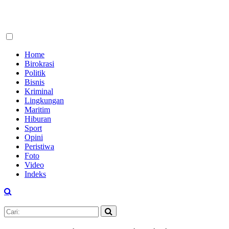
Home
Birokrasi
Politik
Bisnis
Kriminal
Lingkungan
Maritim
Hiburan
Sport
Opini
Peristiwa
Foto
Video
Indeks