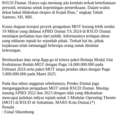
RSUD Dumai. Hanya saja memang ada kendala terkait keterbatasan
personil, terutama untuk kepentingan pemeriksaan. Dalam waktu
dekat bakal dilakukan ekspos di Kejati Riau," ungkap Tabah
Santoso, SH, MH.
Kasus dugaan korupsi proyek pengadaan MOT kurang lebih senilai
19 Milyar yang didanai APBD Dumai TA 2024 di RSUD Dumai
mendapat perhatian luas dari publik. Informasinya terdapat aliran
uang miliaran rupiah ke sejumlah pihak. Terkait hal itu, pihak
kejaksaan telah memanggil beberapa orang untuk dimintai
keterangan.
Berdasarkan data sirup.lkpp.go.id tertera paket Belanja Modal Alat
Kedokteran Bedah-MOT dengan Pagu 14.000.000.000 pada
Februari 2024 serta paket MOT tanpa pendan alkes dengan Pagu
5.800.000.000 pada Maret 2025.
Pada dua tahun anggaran sebelumnya, Pemko Dumai juga
menganggarkan pengadaan MOT untuk RSUD Dumai. Masing-
masing APBD 2022 dan 2023 dengan nilai yang dikabarkan
mencapai puluhan milyar rupiah untuk 5 Modular Operating Theatre
(MOT) di RSUD dr Suhatman, MARS Kota Dumai.(*)
Penulis
: Faisal Sikumbang