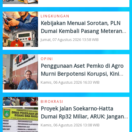
LINGKUNGAN
Kebijakan Menuai Sorotan, PLN
Dumai Kembali Pasang Meteran
Listrik Pelanggan
Jumat, 07 Agustus 2026 13:58 WIB
OPINI
Penggunaan Aset Pemko di Agro
Murni Berpotensi Korupsi, Kini
"Bola" Ada di APH
Kamis, 06 Agustus 2026 16:33 WIB
BIROKRASI
Proyek Jalan Soekarno-Hatta
Dumai Rp32 Miliar, ARUK: Jangan
Korbankan Kualitas Demi Kejar
Kamis, 06 Agustus 2026 13:08 WIB