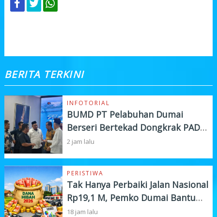
KOMENTAR
BERITA TERKINI
INFOTORIAL
BUMD PT Pelabuhan Dumai
Berseri Bertekad Dongkrak PAD
dan Investasi
2 jam lalu
PERISTIWA
Tak Hanya Perbaiki Jalan Nasional
Rp19,1 M, Pemko Dumai Bantu
Instansi Vertikal Rp4,5 M
18 jam lalu