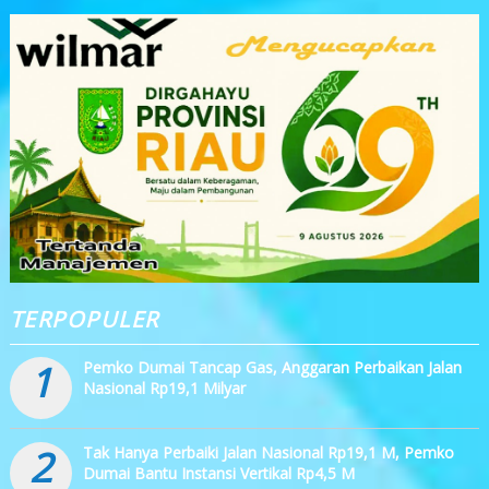
TERPOPULER
1
Pemko Dumai Tancap Gas, Anggaran Perbaikan Jalan
Nasional Rp19,1 Milyar
2
Tak Hanya Perbaiki Jalan Nasional Rp19,1 M, Pemko
Dumai Bantu Instansi Vertikal Rp4,5 M