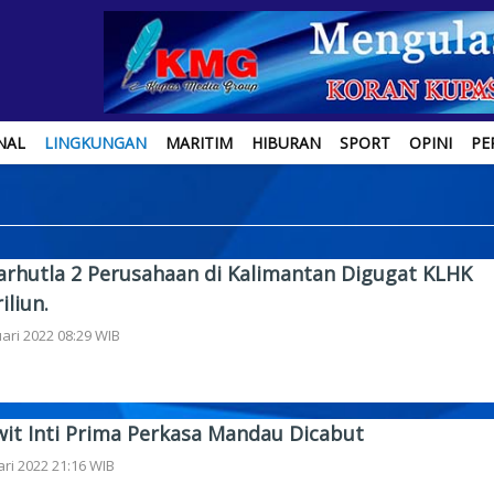
NAL
LINGKUNGAN
MARITIM
HIBURAN
SPORT
OPINI
PE
Karhutla 2 Perusahaan di Kalimantan Digugat KLHK
iliun.
ari 2022 08:29 WIB
wit Inti Prima Perkasa Mandau Dicabut
ari 2022 21:16 WIB