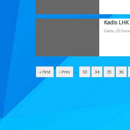
Kadis LHK
Sabtu, 25 Des
« First
‹ Prev
...
33
34
35
36