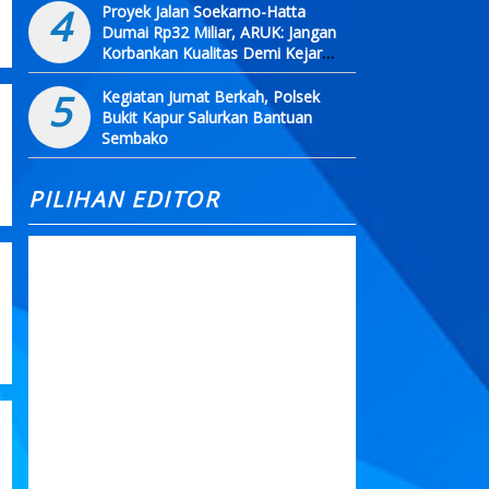
4
Proyek Jalan Soekarno-Hatta
Dumai Rp32 Miliar, ARUK: Jangan
Korbankan Kualitas Demi Kejar
Target
5
Kegiatan Jumat Berkah, Polsek
Bukit Kapur Salurkan Bantuan
Sembako
PILIHAN EDITOR