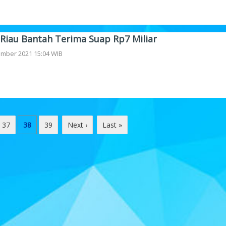
 Riau Bantah Terima Suap Rp7 Miliar
ember 2021 15:04 WIB
37
38
39
Next ›
Last »