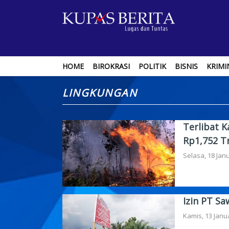
HOME
BIROKRASI
POLITIK
BISNIS
KRIMI
LINGKUNGAN
Terlibat 
Rp1,752 Tr
Selasa, 18 Janu
Izin PT Sa
Kamis, 13 Janu