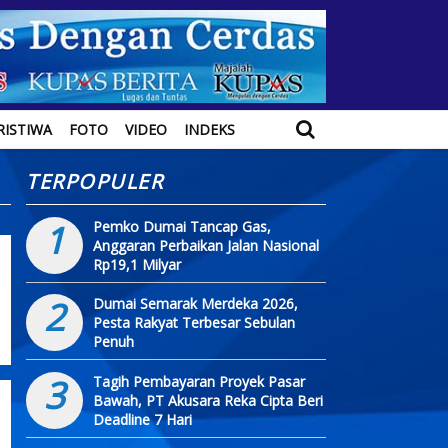
RISTIWA
FOTO
VIDEO
INDEKS
TERPOPULER
1
Pemko Dumai Tancap Gas,
Anggaran Perbaikan Jalan Nasional
Rp19,1 Milyar
2
Dumai Semarak Merdeka 2026,
Pesta Rakyat Terbesar Sebulan
Penuh
3
Tagih Pembayaran Proyek Pasar
Bawah, PT Akusara Reka Cipta Beri
Deadline 7 Hari