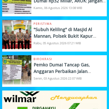
Dumai Rp32 Miliar, ARUK: Jangan
Korbankan Kualitas Demi Kejar
Kamis, 06 Agustus 2026 13:08 WIB
Target
PERISTIWA
"Subuh Keliling" di Masjid Al
Mannan, Polsek Bukit Kapur
Tampung Curhat Warga
Rabu, 05 Agustus 2026 07:21 WIB
BIROKRASI
Pemko Dumai Tancap Gas,
Anggaran Perbaikan Jalan
Nasional Rp19,1 Milyar
Senin, 03 Agustus 2026 22:07 WIB