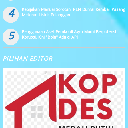
4
Kebijakan Menuai Sorotan, PLN Dumai Kembali Pasang
Meteran Listrik Pelanggan
5
Penggunaan Aset Pemko di Agro Murni Berpotensi
Korupsi, Kini "Bola" Ada di APH
PILIHAN EDITOR