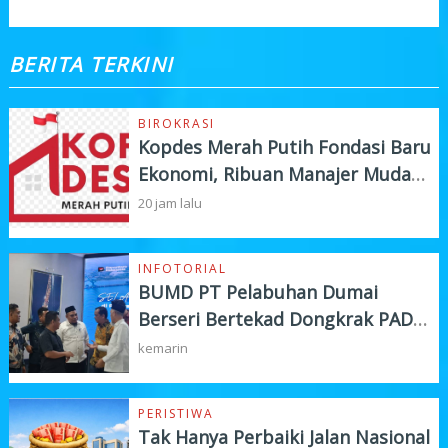
BERITA TERKINI
BIROKRASI
Kopdes Merah Putih Fondasi Baru
Ekonomi, Ribuan Manajer Muda
Siap Turun Lapangan
20 jam lalu
INFOTORIAL
BUMD PT Pelabuhan Dumai
Berseri Bertekad Dongkrak PAD
dan Investasi
kemarin
PERISTIWA
Tak Hanya Perbaiki Jalan Nasional