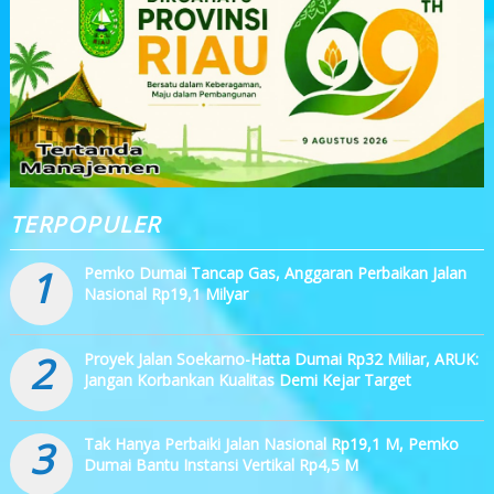
TERPOPULER
1
Pemko Dumai Tancap Gas, Anggaran Perbaikan Jalan
Nasional Rp19,1 Milyar
2
Proyek Jalan Soekarno-Hatta Dumai Rp32 Miliar, ARUK:
Jangan Korbankan Kualitas Demi Kejar Target
3
Tak Hanya Perbaiki Jalan Nasional Rp19,1 M, Pemko
Dumai Bantu Instansi Vertikal Rp4,5 M