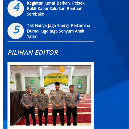
4
Kegiatan Jumat Berkah, Polsek
Bukit Kapur Salurkan Bantuan
Sembako
5
Tak Hanya Jaga Energi, Pertamina
Dumai Juga Jaga Senyum Anak
Yatim
PILIHAN EDITOR