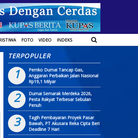
RISTIWA
FOTO
VIDEO
INDEKS
TERPOPULER
1
Pemko Dumai Tancap Gas,
Anggaran Perbaikan Jalan Nasional
Rp19,1 Milyar
2
Dumai Semarak Merdeka 2026,
Pesta Rakyat Terbesar Sebulan
Penuh
3
Tagih Pembayaran Proyek Pasar
Bawah, PT Akusara Reka Cipta Beri
Deadline 7 Hari