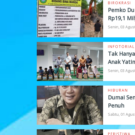
BIROKRASI
Pemko Dum
Rp19,1 Mil
Senin, 03 Agus
INFOTORIAL
Tak Hanya
Anak Yati
Senin, 03 Agus
HIBURAN
Dumai Sem
Penuh
Sabtu, 01 Agus
PERISTIWA