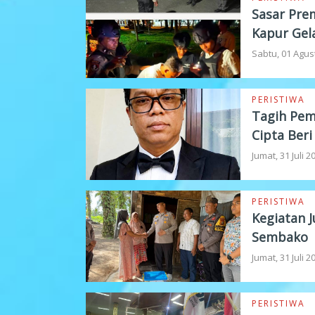
Sasar Pre
Kapur Gel
Sabtu, 01 Agus
PERISTIWA
Tagih Pem
Cipta Beri
Jumat, 31 Juli 
PERISTIWA
Kegiatan 
Sembako
Jumat, 31 Juli 
PERISTIWA