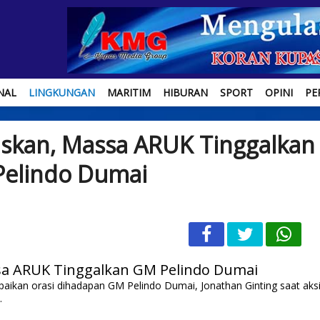
NAL
LINGKUNGAN
MARITIM
HIBURAN
SPORT
OPINI
PE
kan, Massa ARUK Tinggalkan
elindo Dumai
aikan orasi dihadapan GM Pelindo Dumai, Jonathan Ginting saat aks
.