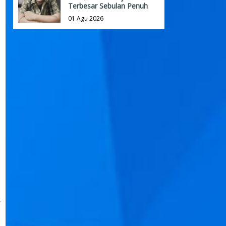
Terbesar Sebulan Penuh
01 Agu 2026
r