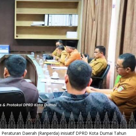
n Peraturan Daerah (Ranperda) inisiatif DPRD Kota Dumai Tahun