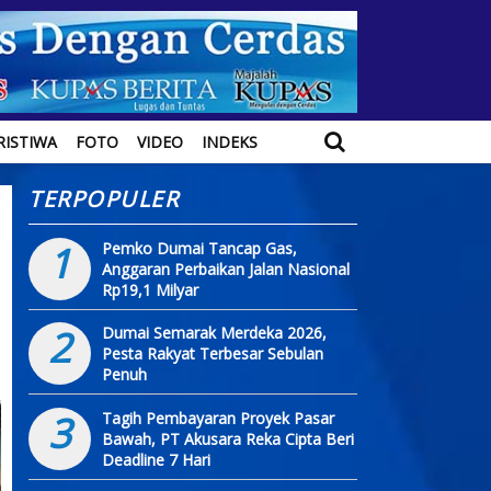
RISTIWA
FOTO
VIDEO
INDEKS
TERPOPULER
1
Pemko Dumai Tancap Gas,
Anggaran Perbaikan Jalan Nasional
Rp19,1 Milyar
2
Dumai Semarak Merdeka 2026,
Pesta Rakyat Terbesar Sebulan
Penuh
3
Tagih Pembayaran Proyek Pasar
Bawah, PT Akusara Reka Cipta Beri
Deadline 7 Hari