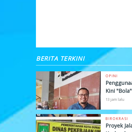
KOMENTAR
BERITA TERKINI
OPINI
Penggunaa
Kini "Bola
13 jam lalu
BIROKRASI
Proyek Jal