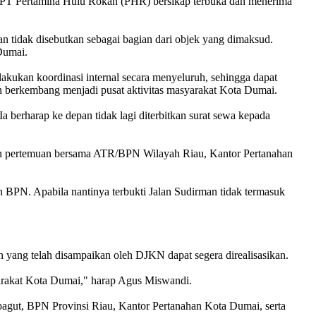
ar PT Pertamina Hulu Rokan (PHR) bersikap terbuka dan menerima
idak disebutkan sebagai bagian dari objek yang dimaksud.
Dumai.
lakukan koordinasi internal secara menyeluruh, sehingga dapat
an berkembang menjadi pusat aktivitas masyarakat Kota Dumai.
a berharap ke depan tidak lagi diterbitkan surat sewa kepada
an pertemuan bersama ATR/BPN Wilayah Riau, Kantor Pertanahan
 BPN. Apabila nantinya terbukti Jalan Sudirman tidak termasuk
yang telah disampaikan oleh DJKN dapat segera direalisasikan.
yarakat Kota Dumai," harap Agus Miswandi.
gut, BPN Provinsi Riau, Kantor Pertanahan Kota Dumai, serta