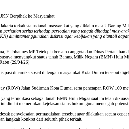
karta terkait status tanah masyarakat yang diklaim masuk Barang Mi
hatian serius terhadap persoalan yang tengah dihadapi masyarakat,
JKN) diminta
menggunakan diskresi agar kebijakan yang diambil dapa
 H Johannes MP Tetelepta bersama anggota dan Dinas Pertanahan da
khususnya menyangkut status tanah Barang Milik Negara (BMN) Hulu M
Rabu (29/04/26).
ipasi dinamika sosial di tengah masyarakat Kota Dumai tersebut dige
f way (ROW) Jalan Sudirman Kota Dumai serta penetapan ROW 100 meter 
yang terindikasi sebagai tanah BMN Hulu Migas saat ini telah dikuas
isi ini dinilai memerlukan kejelasan status hukum guna mencegah potensi
k penyelesaian permasalahan tersebut agar dilakukan secara cepat d
 langkah konkret dari seluruh pihak terkait.