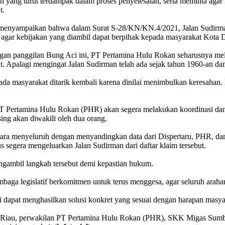
n yang turut terdampak dalam proses penyelesaian, serta meminta ag
t.
nyampaikan bahwa dalam Surat S-28/KN/KN.4/2021, Jalan Sudirman t
agar kebijakan yang diambil dapat berpihak kepada masyarakat Kota 
dengan panggilan Bung Aci ini, PT Pertamina Hulu Rokan seharusnya me
t. Apalagi mengingat Jalan Sudirman telah ada sejak tahun 1960-an d
pada masyarakat ditarik kembali karena dinilai menimbulkan keresahan. I
PT Pertamina Hulu Rokan (PHR) akan segera melakukan koordinasi d
g akan diwakili oleh dua orang.
cara menyeluruh dengan menyandingkan data dari Dispertaru, PHR, dan
segera mengeluarkan Jalan Sudirman dari daftar klaim tersebut.
gambil langkah tersebut demi kepastian hukum.
 legislatif berkomitmen untuk terus menggesa, agar seluruh arahan 
ni dapat menghasilkan solusi konkret yang sesuai dengan harapan mas
si Riau, perwakilan PT Pertamina Hulu Rokan (PHR), SKK Migas Sumba