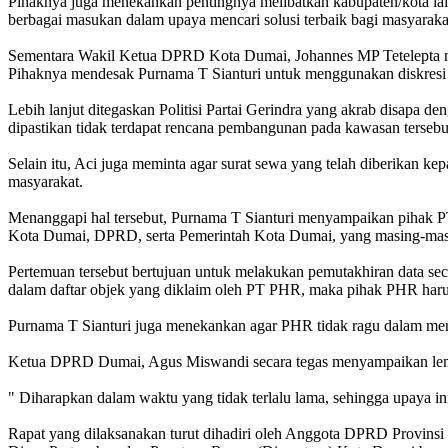
Pihaknya juga menekankan pentingnya melibatkan kabupaten/kota lai
berbagai masukan dalam upaya mencari solusi terbaik bagi masyaraka
Sementara Wakil Ketua DPRD Kota Dumai, Johannes MP Tetelepta me
Pihaknya mendesak Purnama T Sianturi untuk menggunakan diskresi 
Lebih lanjut ditegaskan Politisi Partai Gerindra yang akrab disapa 
dipastikan tidak terdapat rencana pembangunan pada kawasan tersebu
Selain itu, Aci juga meminta agar surat sewa yang telah diberikan ke
masyarakat.
Menanggapi hal tersebut, Purnama T Sianturi menyampaikan pihak 
Kota Dumai, DPRD, serta Pemerintah Kota Dumai, yang masing-masin
Pertemuan tersebut bertujuan untuk melakukan pemutakhiran data se
dalam daftar objek yang diklaim oleh PT PHR, maka pihak PHR harus 
Purnama T Sianturi juga menekankan agar PHR tidak ragu dalam men
Ketua DPRD Dumai, Agus Miswandi secara tegas menyampaikan lembaga
" Diharapkan dalam waktu yang tidak terlalu lama, sehingga upaya i
Rapat yang dilaksanakan turut dihadiri oleh Anggota DPRD Provin