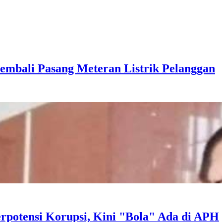
mbali Pasang Meteran Listrik Pelanggan
rpotensi Korupsi, Kini "Bola" Ada di APH