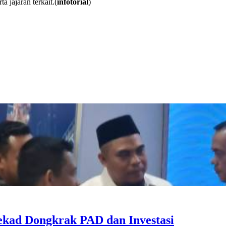
 jajaran terkait.(
infotorial
)
kad Dongkrak PAD dan Investasi