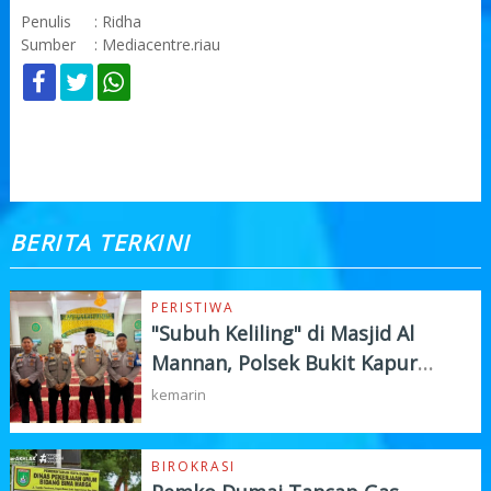
Penulis
: Ridha
Sumber
: Mediacentre.riau
KOMENTAR
BERITA TERKINI
PERISTIWA
"Subuh Keliling" di Masjid Al
Mannan, Polsek Bukit Kapur
Tampung Curhat Warga
kemarin
BIROKRASI