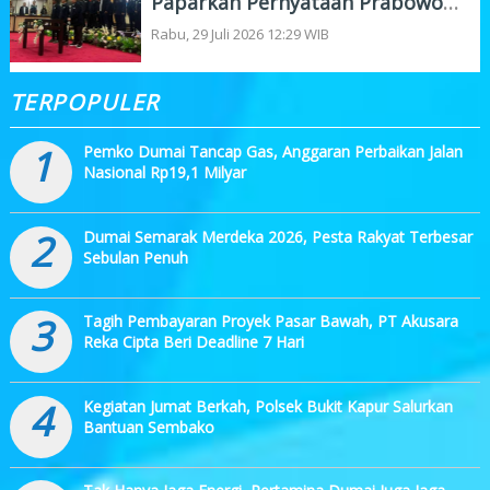
Paparkan Pernyataan Prabowo
Soal ‘Londo Ireng’
Rabu, 29 Juli 2026 12:29 WIB
TERPOPULER
1
Pemko Dumai Tancap Gas, Anggaran Perbaikan Jalan
Nasional Rp19,1 Milyar
2
Dumai Semarak Merdeka 2026, Pesta Rakyat Terbesar
Sebulan Penuh
3
Tagih Pembayaran Proyek Pasar Bawah, PT Akusara
Reka Cipta Beri Deadline 7 Hari
4
Kegiatan Jumat Berkah, Polsek Bukit Kapur Salurkan
Bantuan Sembako