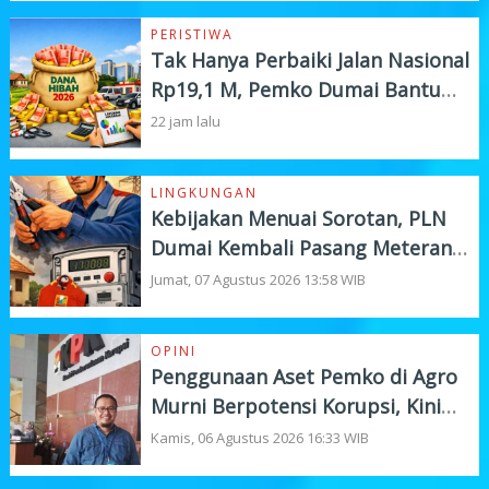
PERISTIWA
Tak Hanya Perbaiki Jalan Nasional
Rp19,1 M, Pemko Dumai Bantu
Instansi Vertikal Rp4,5 M
22 jam lalu
LINGKUNGAN
Kebijakan Menuai Sorotan, PLN
Dumai Kembali Pasang Meteran
Listrik Pelanggan
Jumat, 07 Agustus 2026 13:58 WIB
OPINI
Penggunaan Aset Pemko di Agro
Murni Berpotensi Korupsi, Kini
"Bola" Ada di APH
Kamis, 06 Agustus 2026 16:33 WIB