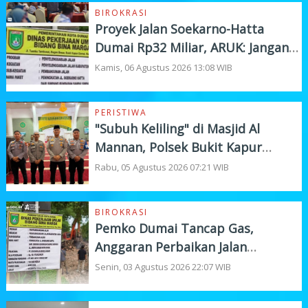
BIROKRASI
Proyek Jalan Soekarno-Hatta
Dumai Rp32 Miliar, ARUK: Jangan
Korbankan Kualitas Demi Kejar
Kamis, 06 Agustus 2026 13:08 WIB
Target
PERISTIWA
"Subuh Keliling" di Masjid Al
Mannan, Polsek Bukit Kapur
Tampung Curhat Warga
Rabu, 05 Agustus 2026 07:21 WIB
BIROKRASI
Pemko Dumai Tancap Gas,
Anggaran Perbaikan Jalan
Nasional Rp19,1 Milyar
Senin, 03 Agustus 2026 22:07 WIB