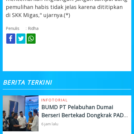
pemulihan habis tidak jelas karena dititipkan
di SKK Migas," ujarnya.(*)
Penulis
: Ridha
KOMENTAR
BERITA TERKINI
INFOTORIAL
BUMD PT Pelabuhan Dumai
Berseri Bertekad Dongkrak PAD
dan Investasi
6 jam lalu