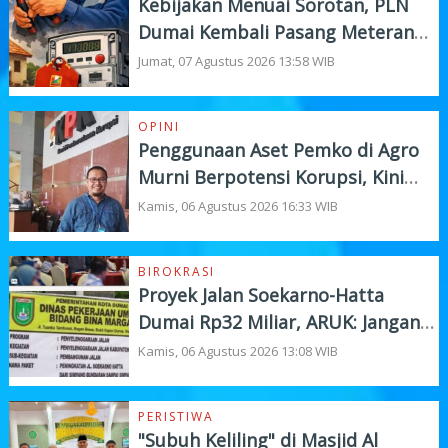
Kebijakan Menuai Sorotan, PLN
Dumai Kembali Pasang Meteran
Listrik Pelanggan
Jumat, 07 Agustus 2026 13:58 WIB
OPINI
Penggunaan Aset Pemko di Agro
Murni Berpotensi Korupsi, Kini
"Bola" Ada di APH
Kamis, 06 Agustus 2026 16:33 WIB
BIROKRASI
Proyek Jalan Soekarno-Hatta
Dumai Rp32 Miliar, ARUK: Jangan
Korbankan Kualitas Demi Kejar
Kamis, 06 Agustus 2026 13:08 WIB
Target
PERISTIWA
"Subuh Keliling" di Masjid Al