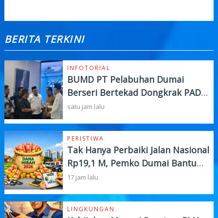
BERITA TERKINI
INFOTORIAL
BUMD PT Pelabuhan Dumai
Berseri Bertekad Dongkrak PAD
dan Investasi
satu jam lalu
PERISTIWA
Tak Hanya Perbaiki Jalan Nasional
Rp19,1 M, Pemko Dumai Bantu
Instansi Vertikal Rp4,5 M
17 jam lalu
LINGKUNGAN