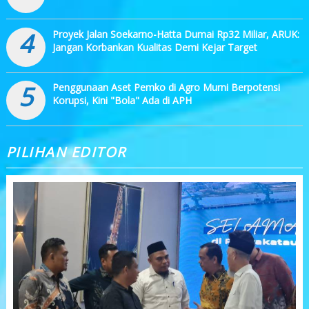
4
Proyek Jalan Soekarno-Hatta Dumai Rp32 Miliar, ARUK:
Jangan Korbankan Kualitas Demi Kejar Target
5
Penggunaan Aset Pemko di Agro Murni Berpotensi
Korupsi, Kini "Bola" Ada di APH
PILIHAN EDITOR