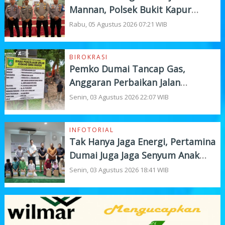
Mannan, Polsek Bukit Kapur
Tampung Curhat Warga
Rabu, 05 Agustus 2026 07:21 WIB
BIROKRASI
Pemko Dumai Tancap Gas,
Anggaran Perbaikan Jalan
Nasional Rp19,1 Milyar
Senin, 03 Agustus 2026 22:07 WIB
INFOTORIAL
Tak Hanya Jaga Energi, Pertamina
Dumai Juga Jaga Senyum Anak
Yatim
Senin, 03 Agustus 2026 18:41 WIB