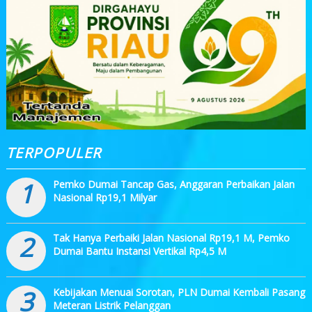
TERPOPULER
1
Pemko Dumai Tancap Gas, Anggaran Perbaikan Jalan
Nasional Rp19,1 Milyar
2
Tak Hanya Perbaiki Jalan Nasional Rp19,1 M, Pemko
Dumai Bantu Instansi Vertikal Rp4,5 M
3
Kebijakan Menuai Sorotan, PLN Dumai Kembali Pasang
Meteran Listrik Pelanggan