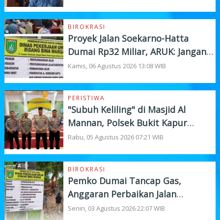
BIROKRASI
Proyek Jalan Soekarno-Hatta
Dumai Rp32 Miliar, ARUK: Jangan
Korbankan Kualitas Demi Kejar
Kamis, 06 Agustus 2026 13:08 WIB
Target
PERISTIWA
"Subuh Keliling" di Masjid Al
Mannan, Polsek Bukit Kapur
Tampung Curhat Warga
Rabu, 05 Agustus 2026 07:21 WIB
BIROKRASI
Pemko Dumai Tancap Gas,
Anggaran Perbaikan Jalan
Nasional Rp19,1 Milyar
Senin, 03 Agustus 2026 22:07 WIB