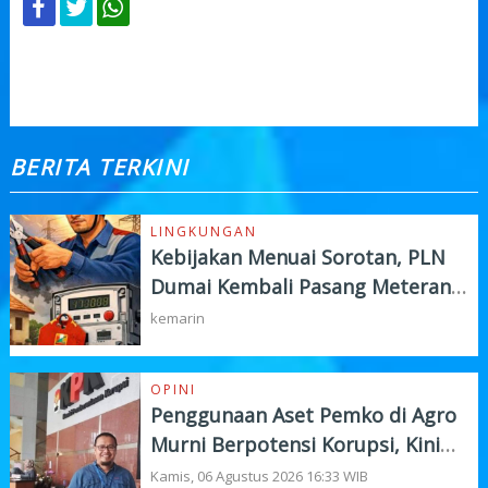
KOMENTAR
BERITA TERKINI
LINGKUNGAN
Kebijakan Menuai Sorotan, PLN
Dumai Kembali Pasang Meteran
Listrik Pelanggan
kemarin
OPINI
Penggunaan Aset Pemko di Agro
Murni Berpotensi Korupsi, Kini
"Bola" Ada di APH
Kamis, 06 Agustus 2026 16:33 WIB