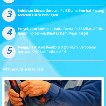
3
Kebijakan Menuai Sorotan, PLN Dumai Kembali Pasang
Meteran Listrik Pelanggan
4
Proyek Jalan Soekarno-Hatta Dumai Rp32 Miliar, ARUK:
Jangan Korbankan Kualitas Demi Kejar Target
5
Penggunaan Aset Pemko di Agro Murni Berpotensi
Korupsi, Kini "Bola" Ada di APH
PILIHAN EDITOR