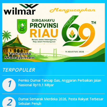
TERPOPULER
1
Pemko Dumai Tancap Gas, Anggaran Perbaikan Jalan
Nasional Rp19,1 Milyar
2
Dumai Semarak Merdeka 2026, Pesta Rakyat Terbesar
Sebulan Penuh