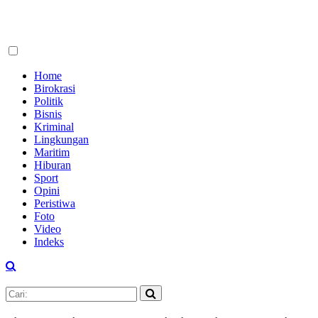
Home
Birokrasi
Politik
Bisnis
Kriminal
Lingkungan
Maritim
Hiburan
Sport
Opini
Peristiwa
Foto
Video
Indeks