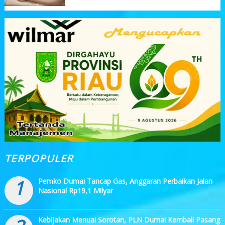
TERPOPULER
1
Pemko Dumai Tancap Gas, Anggaran Perbaikan Jalan
Nasional Rp19,1 Milyar
Kebijakan Menuai Sorotan, PLN Dumai Kembali Pasang