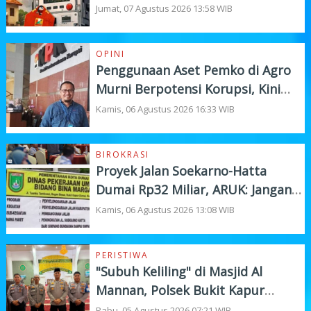
Listrik Pelanggan
Jumat, 07 Agustus 2026 13:58 WIB
OPINI
Penggunaan Aset Pemko di Agro
Murni Berpotensi Korupsi, Kini
"Bola" Ada di APH
Kamis, 06 Agustus 2026 16:33 WIB
BIROKRASI
Proyek Jalan Soekarno-Hatta
Dumai Rp32 Miliar, ARUK: Jangan
Korbankan Kualitas Demi Kejar
Kamis, 06 Agustus 2026 13:08 WIB
Target
PERISTIWA
"Subuh Keliling" di Masjid Al
Mannan, Polsek Bukit Kapur
Tampung Curhat Warga
Rabu, 05 Agustus 2026 07:21 WIB