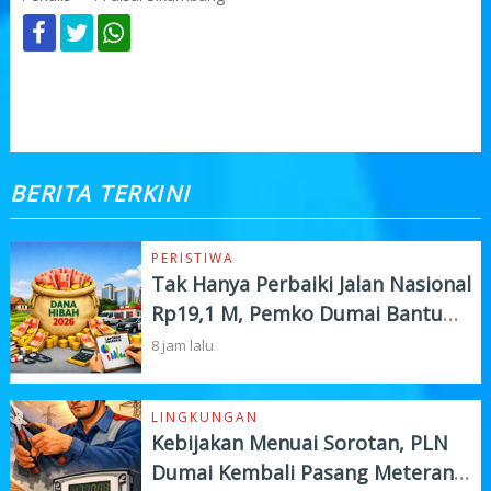
KOMENTAR
BERITA TERKINI
PERISTIWA
Tak Hanya Perbaiki Jalan Nasional
Rp19,1 M, Pemko Dumai Bantu
Instansi Vertikal Rp4,5 M
8 jam lalu
LINGKUNGAN
Kebijakan Menuai Sorotan, PLN
Dumai Kembali Pasang Meteran