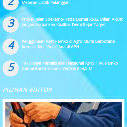
2
Meteran Listrik Pelanggan
3
Proyek Jalan Soekarno-Hatta Dumai Rp32 Miliar, ARUK:
Jangan Korbankan Kualitas Demi Kejar Target
4
Penggunaan Aset Pemko di Agro Murni Berpotensi
Korupsi, Kini "Bola" Ada di APH
5
Tak Hanya Perbaiki Jalan Nasional Rp19,1 M, Pemko
Dumai Bantu Instansi Vertikal Rp4,5 M
PILIHAN EDITOR