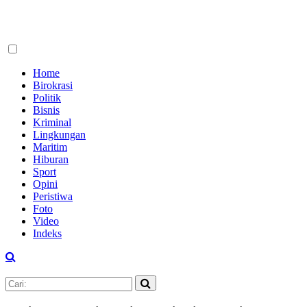
Home
Birokrasi
Politik
Bisnis
Kriminal
Lingkungan
Maritim
Hiburan
Sport
Opini
Peristiwa
Foto
Video
Indeks