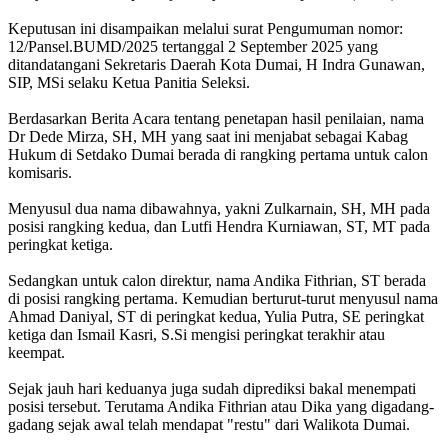
Keputusan ini disampaikan melalui surat Pengumuman nomor:
12/Pansel.BUMD/2025 tertanggal 2 September 2025 yang
ditandatangani Sekretaris Daerah Kota Dumai, H Indra Gunawan,
SIP, MSi selaku Ketua Panitia Seleksi.
Berdasarkan Berita Acara tentang penetapan hasil penilaian, nama
Dr Dede Mirza, SH, MH yang saat ini menjabat sebagai Kabag
Hukum di Setdako Dumai berada di rangking pertama untuk calon
komisaris.
Menyusul dua nama dibawahnya, yakni Zulkarnain, SH, MH pada
posisi rangking kedua, dan Lutfi Hendra Kurniawan, ST, MT pada
peringkat ketiga.
Sedangkan untuk calon direktur, nama Andika Fithrian, ST berada
di posisi rangking pertama. Kemudian berturut-turut menyusul nama
Ahmad Daniyal, ST di peringkat kedua, Yulia Putra, SE peringkat
ketiga dan Ismail Kasri, S.Si mengisi peringkat terakhir atau
keempat.
Sejak jauh hari keduanya juga sudah diprediksi bakal menempati
posisi tersebut. Terutama Andika Fithrian atau Dika yang digadang-
gadang sejak awal telah mendapat "restu" dari Walikota Dumai.