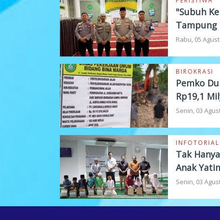
PERISTIWA
"Subuh Kel
Tampung 
Rabu, 05 Agust
BIROKRASI
Pemko Dum
Rp19,1 Mil
Senin, 03 Agus
INFOTORIAL
Tak Hanya
Anak Yati
Senin, 03 Agus