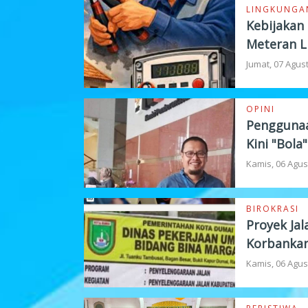
LINGKUNGA
Kebijakan
Meteran L
Jumat, 07 Agus
OPINI
Penggunaa
Kini "Bola
Kamis, 06 Agus
BIROKRASI
Proyek Jal
Korbankan
Kamis, 06 Agus