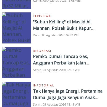
Korbankan Kualitas Demi Kejar
Kamis, 06 Agustus 2026 13:08 WIB
Target
PERISTIWA
"Subuh Keliling" di Masjid Al
Mannan, Polsek Bukit Kapur
Tampung Curhat Warga
Rabu, 05 Agustus 2026 07:21 WIB
BIROKRASI
Pemko Dumai Tancap Gas,
Anggaran Perbaikan Jalan
Nasional Rp19,1 Milyar
Senin, 03 Agustus 2026 22:07 WIB
INFOTORIAL
Tak Hanya Jaga Energi, Pertamina
Dumai Juga Jaga Senyum Anak
Yatim
Senin, 03 Agustus 2026 18:41 WIB