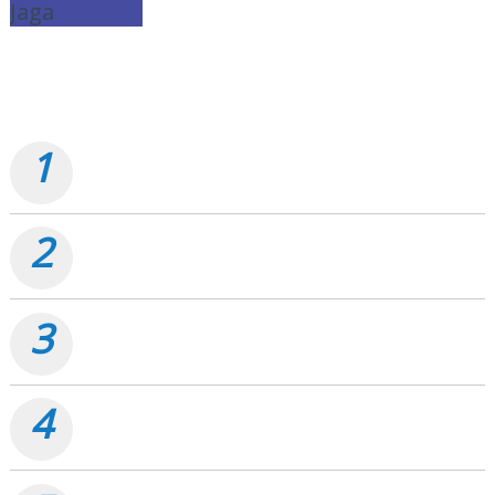
TERPOPULER
1
Pemko Dumai Tancap Gas, Anggaran Perbaikan Jalan
Nasional Rp19,1 Milyar
2
Proyek Jalan Soekarno-Hatta Dumai Rp32 Miliar, ARUK:
Jangan Korbankan Kualitas Demi Kejar Target
3
Tak Hanya Perbaiki Jalan Nasional Rp19,1 M, Pemko
Dumai Bantu Instansi Vertikal Rp4,5 M
4
Kebijakan Menuai Sorotan, PLN Dumai Kembali Pasang
Meteran Listrik Pelanggan
Penggunaan Aset Pemko di Agro Murni Berpotensi