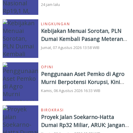
Instansi Vertikal Rp4,5 M
24 jam lalu
LINGKUNGAN
Kebijakan Menuai Sorotan, PLN
Dumai Kembali Pasang Meteran
Listrik Pelanggan
Jumat, 07 Agustus 2026 13:58 WIB
OPINI
Penggunaan Aset Pemko di Agro
Murni Berpotensi Korupsi, Kini
"Bola" Ada di APH
Kamis, 06 Agustus 2026 16:33 WIB
BIROKRASI
Proyek Jalan Soekarno-Hatta
Dumai Rp32 Miliar, ARUK: Jangan