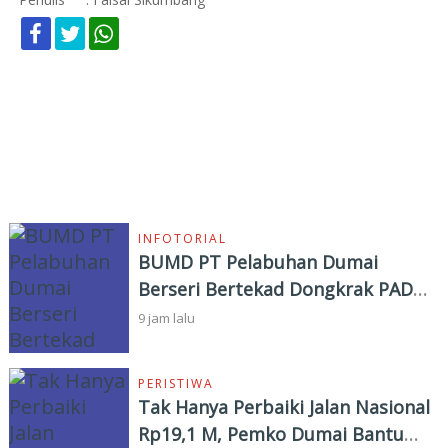
KOMENTAR
BERITA TERKINI
INFOTORIAL
BUMD PT Pelabuhan Dumai
Berseri Bertekad Dongkrak PAD
dan Investasi
9 jam lalu
PERISTIWA
Tak Hanya Perbaiki Jalan Nasional
Rp19,1 M, Pemko Dumai Bantu