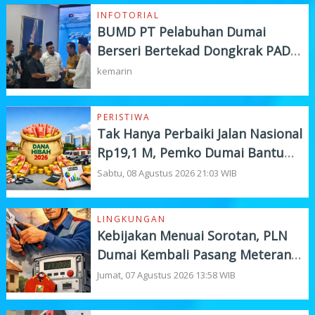
INFOTORIAL
BUMD PT Pelabuhan Dumai
Berseri Bertekad Dongkrak PAD
dan Investasi
kemarin
PERISTIWA
Tak Hanya Perbaiki Jalan Nasional
Rp19,1 M, Pemko Dumai Bantu
Instansi Vertikal Rp4,5 M
Sabtu, 08 Agustus 2026 21:03 WIB
LINGKUNGAN
Kebijakan Menuai Sorotan, PLN
Dumai Kembali Pasang Meteran
Listrik Pelanggan
Jumat, 07 Agustus 2026 13:58 WIB