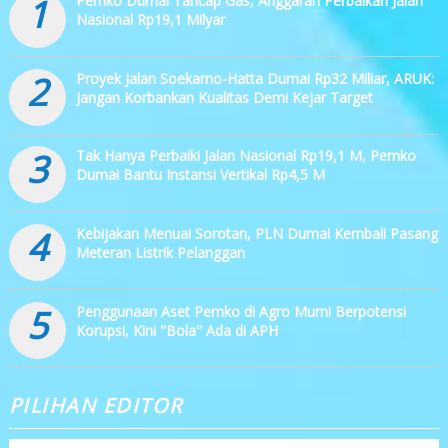
1
Pemko Dumai Tancap Gas, Anggaran Perbaikan Jalan
Nasional Rp19,1 Milyar
2
Proyek Jalan Soekarno-Hatta Dumai Rp32 Miliar, ARUK:
Jangan Korbankan Kualitas Demi Kejar Target
3
Tak Hanya Perbaiki Jalan Nasional Rp19,1 M, Pemko
Dumai Bantu Instansi Vertikal Rp4,5 M
4
Kebijakan Menuai Sorotan, PLN Dumai Kembali Pasang
Meteran Listrik Pelanggan
5
Penggunaan Aset Pemko di Agro Murni Berpotensi
Korupsi, Kini "Bola" Ada di APH
PILIHAN EDITOR