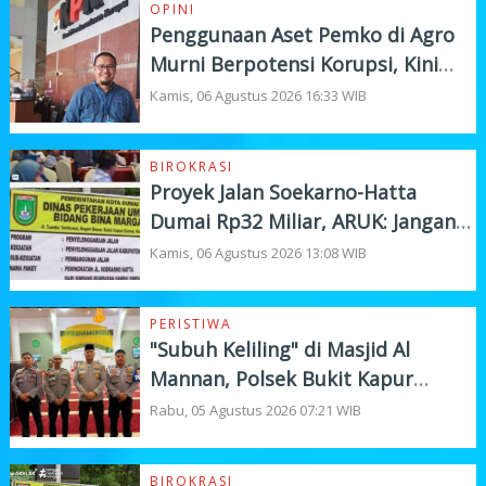
OPINI
Penggunaan Aset Pemko di Agro
Murni Berpotensi Korupsi, Kini
"Bola" Ada di APH
Kamis, 06 Agustus 2026 16:33 WIB
BIROKRASI
Proyek Jalan Soekarno-Hatta
Dumai Rp32 Miliar, ARUK: Jangan
Korbankan Kualitas Demi Kejar
Kamis, 06 Agustus 2026 13:08 WIB
Target
PERISTIWA
"Subuh Keliling" di Masjid Al
Mannan, Polsek Bukit Kapur
Tampung Curhat Warga
Rabu, 05 Agustus 2026 07:21 WIB
BIROKRASI