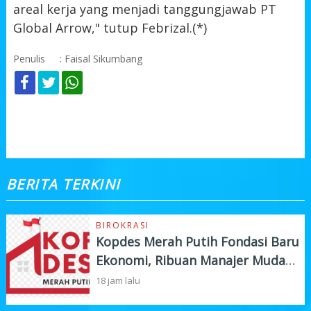
areal kerja yang menjadi tanggungjawab PT
Global Arrow," tutup Febrizal.(*)
Penulis
: Faisal Sikumbang
KOMENTAR
BERITA TERKINI
BIROKRASI
Kopdes Merah Putih Fondasi Baru
Ekonomi, Ribuan Manajer Muda
Siap Turun Lapangan
18 jam lalu