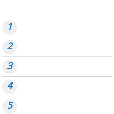
TERPOPULER
1
Pemko Dumai Tancap Gas, Anggaran Perbaikan Jalan
Nasional Rp19,1 Milyar
2
Proyek Jalan Soekarno-Hatta Dumai Rp32 Miliar, ARUK:
Jangan Korbankan Kualitas Demi Kejar Target
3
Tak Hanya Perbaiki Jalan Nasional Rp19,1 M, Pemko
Dumai Bantu Instansi Vertikal Rp4,5 M
4
Kebijakan Menuai Sorotan, PLN Dumai Kembali Pasang
Meteran Listrik Pelanggan
5
Penggunaan Aset Pemko di Agro Murni Berpotensi
Korupsi, Kini "Bola" Ada di APH