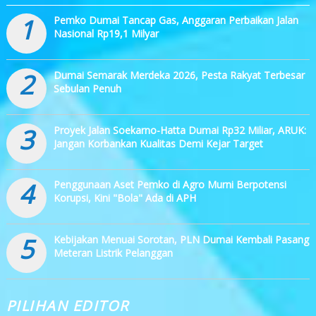
1
Pemko Dumai Tancap Gas, Anggaran Perbaikan Jalan
Nasional Rp19,1 Milyar
2
Dumai Semarak Merdeka 2026, Pesta Rakyat Terbesar
Sebulan Penuh
3
Proyek Jalan Soekarno-Hatta Dumai Rp32 Miliar, ARUK:
Jangan Korbankan Kualitas Demi Kejar Target
4
Penggunaan Aset Pemko di Agro Murni Berpotensi
Korupsi, Kini "Bola" Ada di APH
5
Kebijakan Menuai Sorotan, PLN Dumai Kembali Pasang
Meteran Listrik Pelanggan
PILIHAN EDITOR