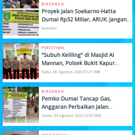
BIROKRASI
Proyek Jalan Soekarno-Hatta
Dumai Rp32 Miliar, ARUK: Jangan
Korbankan Kualitas Demi Kejar
kemarin
Target
PERISTIWA
"Subuh Keliling" di Masjid Al
Mannan, Polsek Bukit Kapur
Tampung Curhat Warga
Rabu, 05 Agustus 2026 07:21 WIB
BIROKRASI
Pemko Dumai Tancap Gas,
Anggaran Perbaikan Jalan
Nasional Rp19,1 Milyar
Senin, 03 Agustus 2026 22:07 WIB