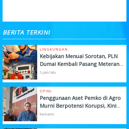
KOMENTAR
BERITA TERKINI
LINGKUNGAN
Kebijakan Menuai Sorotan, PLN
Dumai Kembali Pasang Meteran
Listrik Pelanggan
5 jam lalu
OPINI
Penggunaan Aset Pemko di Agro
Murni Berpotensi Korupsi, Kini
"Bola" Ada di APH
kemarin