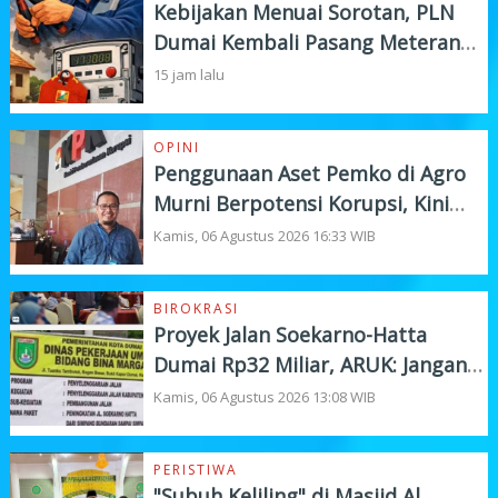
Kebijakan Menuai Sorotan, PLN
Dumai Kembali Pasang Meteran
Listrik Pelanggan
15 jam lalu
OPINI
Penggunaan Aset Pemko di Agro
Murni Berpotensi Korupsi, Kini
"Bola" Ada di APH
Kamis, 06 Agustus 2026 16:33 WIB
BIROKRASI
Proyek Jalan Soekarno-Hatta
Dumai Rp32 Miliar, ARUK: Jangan
Korbankan Kualitas Demi Kejar
Kamis, 06 Agustus 2026 13:08 WIB
Target
PERISTIWA
"Subuh Keliling" di Masjid Al