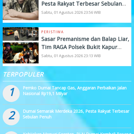
Pesta Rakyat Terbesar Sebulan
Penuh
Sabtu, 01 Agustus 2026 23:56 WIB
PERISTIWA
Sasar Premanisme dan Balap Liar,
Tim RAGA Polsek Bukit Kapur
Gelar KRYD
Sabtu, 01 Agustus 2026 23:13 WIB
TERPOPULER
1
Pemko Dumai Tancap Gas, Anggaran Perbaikan Jalan
Nasional Rp19,1 Milyar
2
Dumai Semarak Merdeka 2026, Pesta Rakyat Terbesar
Sebulan Penuh