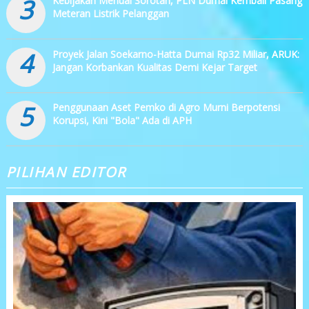
3
Kebijakan Menuai Sorotan, PLN Dumai Kembali Pasang
Meteran Listrik Pelanggan
4
Proyek Jalan Soekarno-Hatta Dumai Rp32 Miliar, ARUK:
Jangan Korbankan Kualitas Demi Kejar Target
5
Penggunaan Aset Pemko di Agro Murni Berpotensi
Korupsi, Kini "Bola" Ada di APH
PILIHAN EDITOR