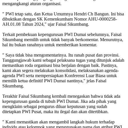
mengangkangi aturan organisasi.
" PWI tetap satu, dan Ketua Umumnya Hendri Ch Bangun. Ini bisa
dibuktikan dengan SK Kemenkumham Nomor AHU-0000258-
AH.01.08 Tahun 2024," ujar Faisal Sikumbang.
Terkait pembekuan kepengurusan PWI Dumai sebelumnya, Faisal
Sikumbang memilih untuk tidak banyak berkomentar. Menurutnya,
hal itu bukan ranahnya untuk memberikan komentar.
" Saya tidak bisa mengomentarinya. Itu ranah pusat dan provinsi.
Tanggungjawab kami sebagai pelaksana tugas yang ditunjuk adalah
memastikan roda organisasi bisa berjalan dengan baik. Pastinya,
kami akan segera melakukan konsolidasi, melaksanakan agenda-
agenda PWI serta mempersiapkan Konferensi Luar Biasa untuk
memilih ketua definitif PWI Dumai nantinya," jelas Faisal
Sikumbang.
Terakhir Faisal Sikumbang kembali menegaskan bahwa tidak ada
kepengurusan ganda di tubuh PWI Dumai. Jika ada pihak yang
mengklaim sebagai pengurus diluar keputusan yang sudah
ditetapkan PWI Pusat, maka itu ilegal dan akan ditertibkan.
" Kami memastikan akan mengambil langkah hukum terhadap
individu atau kelompok yang menggunakan nama dan atribut PWI