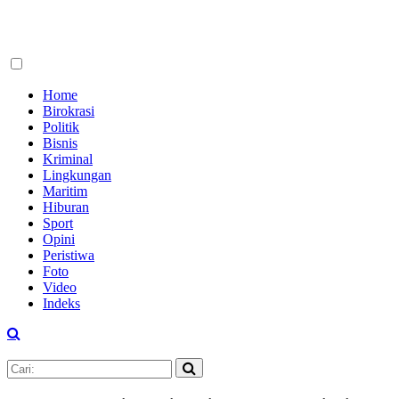
Home
Birokrasi
Politik
Bisnis
Kriminal
Lingkungan
Maritim
Hiburan
Sport
Opini
Peristiwa
Foto
Video
Indeks