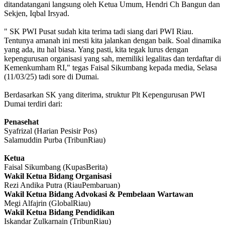
ditandatangani langsung oleh Ketua Umum, Hendri Ch Bangun dan
Sekjen, Iqbal Irsyad.
" SK PWI Pusat sudah kita terima tadi siang dari PWI Riau.
Tentunya amanah ini mesti kita jalankan dengan baik. Soal dinamika
yang ada, itu hal biasa. Yang pasti, kita tegak lurus dengan
kepengurusan organisasi yang sah, memiliki legalitas dan terdaftar di
Kemenkumham RI," tegas Faisal Sikumbang kepada media, Selasa
(11/03/25) tadi sore di Dumai.
Berdasarkan SK yang diterima, struktur Plt Kepengurusan PWI
Dumai terdiri dari:
Penasehat
Syafrizal (Harian Pesisir Pos)
Salamuddin Purba (TribunRiau)
Ketua
Faisal Sikumbang (KupasBerita)
Wakil Ketua Bidang Organisasi
Rezi Andika Putra (RiauPembaruan)
Wakil Ketua Bidang Advokasi & Pembelaan Wartawan
Megi Alfajrin (GlobalRiau)
Wakil Ketua Bidang Pendidikan
Iskandar Zulkarnain (TribunRiau)