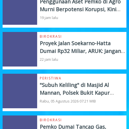
Penggunaan Aset Pemko di Agro
Murni Berpotensi Korupsi, Kini
"Bola" Ada di APH
19 jam lalu
BIROKRASI
Proyek Jalan Soekarno-Hatta
Dumai Rp32 Miliar, ARUK: Jangan
Korbankan Kualitas Demi Kejar
22 jam lalu
Target
PERISTIWA
"Subuh Keliling" di Masjid Al
Mannan, Polsek Bukit Kapur
Tampung Curhat Warga
Rabu, 05 Agustus 2026 07:21 WIB
BIROKRASI
Pemko Dumai Tancap Gas,