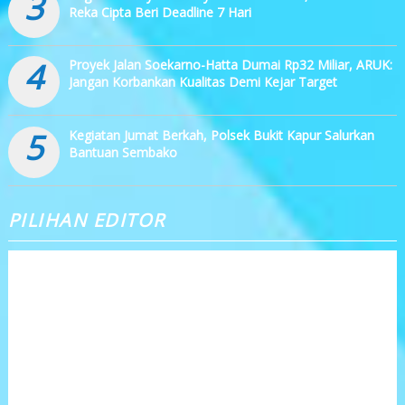
3
Reka Cipta Beri Deadline 7 Hari
4
Proyek Jalan Soekarno-Hatta Dumai Rp32 Miliar, ARUK:
Jangan Korbankan Kualitas Demi Kejar Target
5
Kegiatan Jumat Berkah, Polsek Bukit Kapur Salurkan
Bantuan Sembako
PILIHAN EDITOR