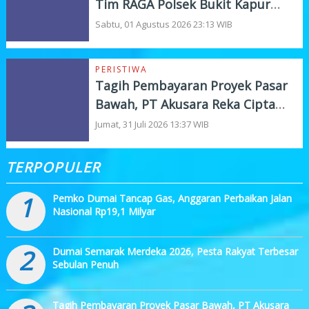
Tim RAGA Polsek Bukit Kapur
Gelar KRYD
Sabtu, 01 Agustus 2026 23:13 WIB
PERISTIWA
Tagih Pembayaran Proyek Pasar
Bawah, PT Akusara Reka Cipta
Beri Deadline 7 Hari
Jumat, 31 Juli 2026 13:37 WIB
TERPOPULER
1
Pemko Dumai Tancap Gas, Anggaran Perbaikan Jalan
Nasional Rp19,1 Milyar
2
Dumai Semarak Merdeka 2026, Pesta Rakyat Terbesar
Sebulan Penuh
Tagih Pembayaran Proyek Pasar Bawah, PT Akusara