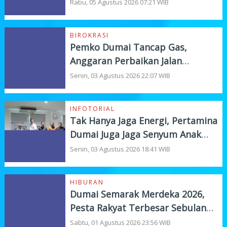
Tampung Curhat Warga
Rabu, 05 Agustus 2026 07:21 WIB
BIROKRASI
Pemko Dumai Tancap Gas,
Anggaran Perbaikan Jalan
Nasional Rp19,1 Milyar
Senin, 03 Agustus 2026 22:07 WIB
INFOTORIAL
Tak Hanya Jaga Energi, Pertamina
Dumai Juga Jaga Senyum Anak
Yatim
Senin, 03 Agustus 2026 18:41 WIB
HIBURAN
Dumai Semarak Merdeka 2026,
Pesta Rakyat Terbesar Sebulan
Penuh
Sabtu, 01 Agustus 2026 23:56 WIB