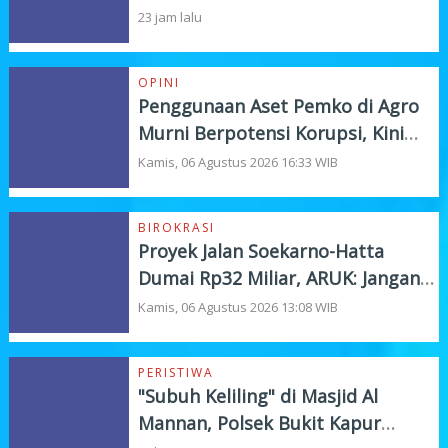
Listrik Pelanggan
23 jam lalu
OPINI
Penggunaan Aset Pemko di Agro
Murni Berpotensi Korupsi, Kini
"Bola" Ada di APH
Kamis, 06 Agustus 2026 16:33 WIB
BIROKRASI
Proyek Jalan Soekarno-Hatta
Dumai Rp32 Miliar, ARUK: Jangan
Korbankan Kualitas Demi Kejar
Kamis, 06 Agustus 2026 13:08 WIB
Target
PERISTIWA
"Subuh Keliling" di Masjid Al
Mannan, Polsek Bukit Kapur