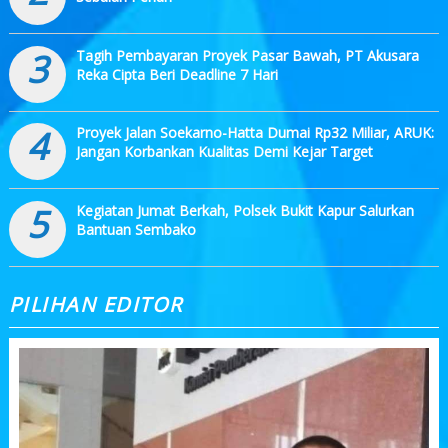
3
Tagih Pembayaran Proyek Pasar Bawah, PT Akusara
Reka Cipta Beri Deadline 7 Hari
4
Proyek Jalan Soekarno-Hatta Dumai Rp32 Miliar, ARUK:
Jangan Korbankan Kualitas Demi Kejar Target
5
Kegiatan Jumat Berkah, Polsek Bukit Kapur Salurkan
Bantuan Sembako
PILIHAN EDITOR