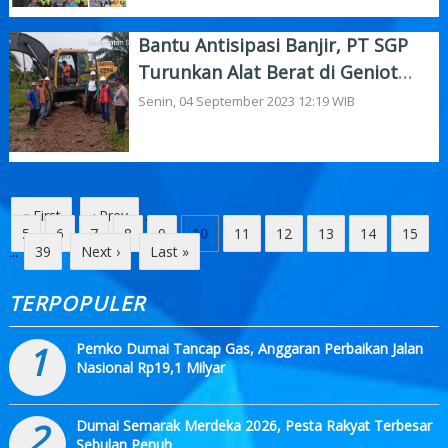
Bantu Antisipasi Banjir, PT SGP
Turunkan Alat Berat di Geniot
Dumai
Senin, 04 September 2023 12:19 WIB
« First
‹ Prev
...
5
6
7
8
9
10
11
12
13
14
15
...
39
Next ›
Last »
TERPOPULER
1
Pemko Dumai Tancap Gas, Anggaran Perbaikan Jalan
Nasional Rp19,1 Milyar
2
Dumai Semarak Merdeka 2026, Pesta Rakyat Terbesar
Sebulan Penuh