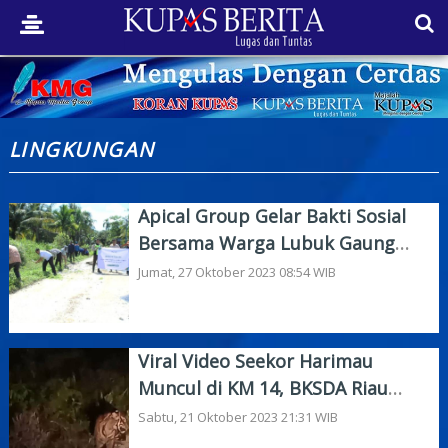
LINGKUNGAN
Apical Group Gelar Bakti Sosial
Bersama Warga Lubuk Gaung
Dumai
Jumat, 27 Oktober 2023 08:54 WIB
Viral Video Seekor Harimau
Muncul di KM 14, BKSDA Riau
Minta Masyarakat Waspada
Sabtu, 21 Oktober 2023 21:31 WIB