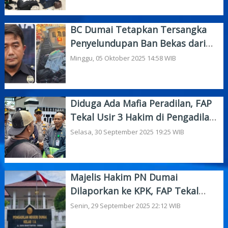
BC Dumai Tetapkan Tersangka
Penyelundupan Ban Bekas dari
Malaysia
Minggu, 05 Oktober 2025 14:58 WIB
Diduga Ada Mafia Peradilan, FAP
Tekal Usir 3 Hakim di Pengadilan
Negeri Dumai
Selasa, 30 September 2025 19:25 WIB
Majelis Hakim PN Dumai
Dilaporkan ke KPK, FAP Tekal
Gelar Aksi Demo Besok Pagi
Senin, 29 September 2025 22:12 WIB