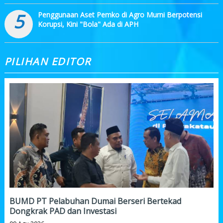
5
Penggunaan Aset Pemko di Agro Murni Berpotensi
Korupsi, Kini "Bola" Ada di APH
PILIHAN EDITOR
BUMD PT Pelabuhan Dumai Berseri Bertekad
Dongkrak PAD dan Investasi