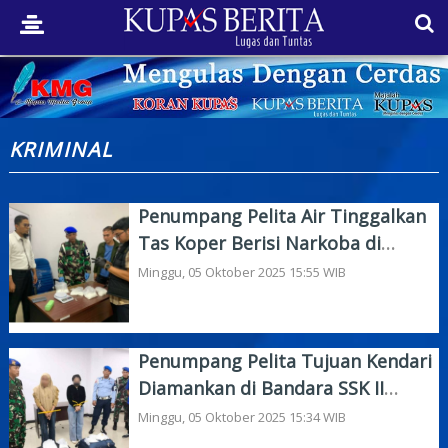
KRIMINAL
Penumpang Pelita Air Tinggalkan
Tas Koper Berisi Narkoba di
Bandara SSK II
Minggu, 05 Oktober 2025 15:55 WIB
Penumpang Pelita Tujuan Kendari
Diamankan di Bandara SSK II
Pekanbaru
Minggu, 05 Oktober 2025 15:34 WIB