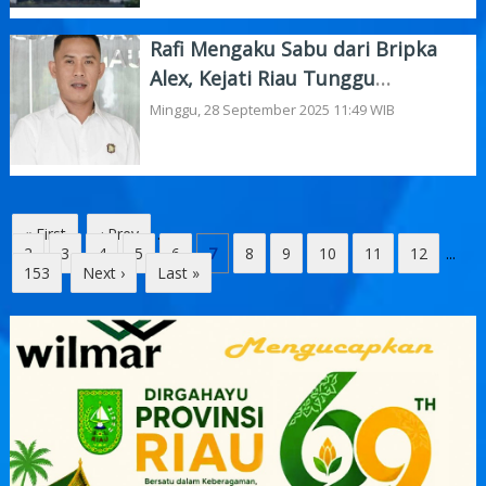
Rafi Mengaku Sabu dari Bripka
Alex, Kejati Riau Tunggu
Pelimpahan Berkas Perkara
Minggu, 28 September 2025 11:49 WIB
« First
‹ Prev
...
2
3
4
5
6
7
8
9
10
11
12
...
153
Next ›
Last »