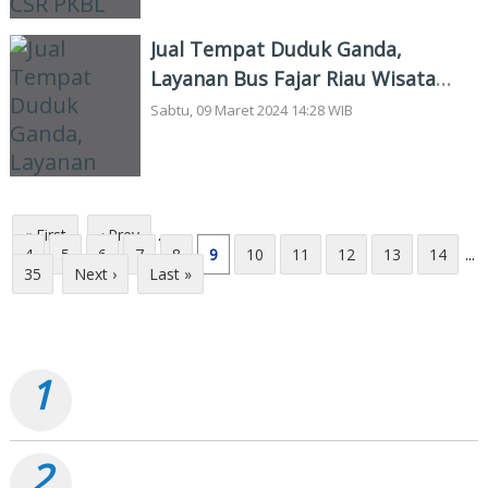
Jual Tempat Duduk Ganda,
Layanan Bus Fajar Riau Wisata
Dumai-Pekanbaru Buruk
Sabtu, 09 Maret 2024 14:28 WIB
« First
‹ Prev
...
4
5
6
7
8
9
10
11
12
13
14
...
35
Next ›
Last »
TERPOPULER
1
Pemko Dumai Tancap Gas, Anggaran Perbaikan Jalan
Nasional Rp19,1 Milyar
2
Dumai Semarak Merdeka 2026, Pesta Rakyat Terbesar
Sebulan Penuh