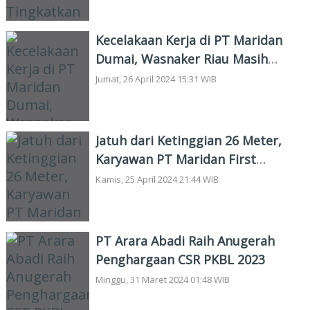
Kecelakaan Kerja di PT Maridan
Dumai, Wasnaker Riau Masih
Lakukan Pemeriksaan
Jumat, 26 April 2024 15:31 WIB
Jatuh dari Ketinggian 26 Meter,
Karyawan PT Maridan First
Resources Tbk Tewas di Dumai
Kamis, 25 April 2024 21:44 WIB
PT Arara Abadi Raih Anugerah
Penghargaan CSR PKBL 2023
Minggu, 31 Maret 2024 01:48 WIB