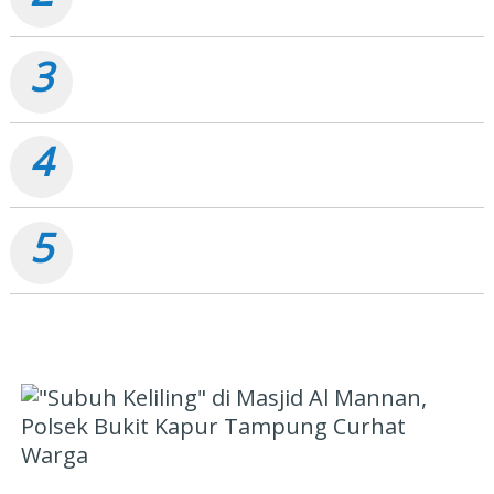
3
Tagih Pembayaran Proyek Pasar Bawah, PT Akusara
Reka Cipta Beri Deadline 7 Hari
4
Kegiatan Jumat Berkah, Polsek Bukit Kapur Salurkan
Bantuan Sembako
5
Tak Hanya Jaga Energi, Pertamina Dumai Juga Jaga
Senyum Anak Yatim
PILIHAN EDITOR