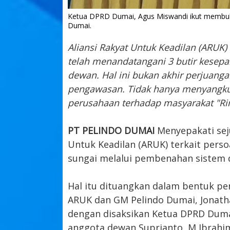
Ketua DPRD Dumai, Agus Miswandi ikut membub
Dumai.
Aliansi Rakyat Untuk Keadilan (ARUK)
telah menandatangani 3 butir kesepa
dewan. Hal ini bukan akhir perjuang
pengawasan. Tidak hanya menyangku
perusahaan terhadap masyarakat "Ri
PT PELINDO DUMAI
Menyepakati sej
Untuk Keadilan (ARUK) terkait pers
sungai melalui pembenahan sistem d
Hal itu dituangkan dalam bentuk p
ARUK dan GM Pelindo Dumai, Jonat
dengan disaksikan Ketua DPRD Dumai
anggota dewan Suprianto, M Ibrahim,