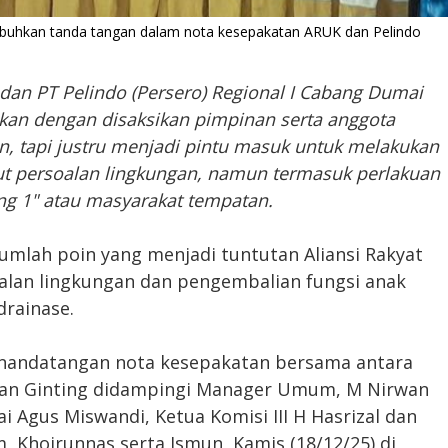
uhkan tanda tangan dalam nota kesepakatan ARUK dan Pelindo
 dan PT Pelindo (Persero) Regional I Cabang Dumai
kan dengan disaksikan pimpinan serta anggota
an, tapi justru menjadi pintu masuk untuk melakukan
t persoalan lingkungan, namun termasuk perlakuan
ng 1" atau masyarakat tempatan.
umlah poin yang menjadi tuntutan Aliansi Rakyat
oalan lingkungan dan pengembalian fungsi anak
rainase.
enandatangan nota kesepakatan bersama antara
han Ginting didampingi Manager Umum, M Nirwan
 Agus Miswandi, Ketua Komisi III H Hasrizal dan
 Khoirunnas serta Ismun, Kamis (18/12/25) di