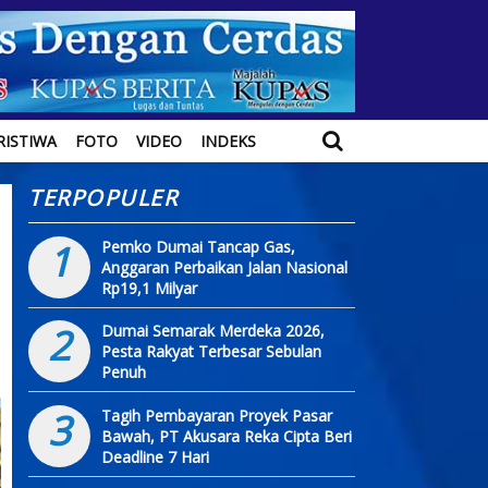
RISTIWA
FOTO
VIDEO
INDEKS
TERPOPULER
1
Pemko Dumai Tancap Gas,
Anggaran Perbaikan Jalan Nasional
Rp19,1 Milyar
2
Dumai Semarak Merdeka 2026,
Pesta Rakyat Terbesar Sebulan
Penuh
3
Tagih Pembayaran Proyek Pasar
Bawah, PT Akusara Reka Cipta Beri
Deadline 7 Hari