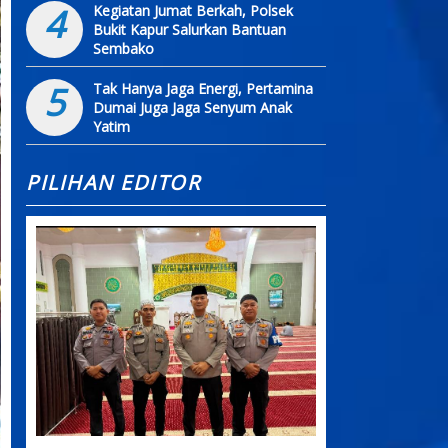
4
Kegiatan Jumat Berkah, Polsek
Bukit Kapur Salurkan Bantuan
Sembako
5
Tak Hanya Jaga Energi, Pertamina
Dumai Juga Jaga Senyum Anak
Yatim
PILIHAN EDITOR