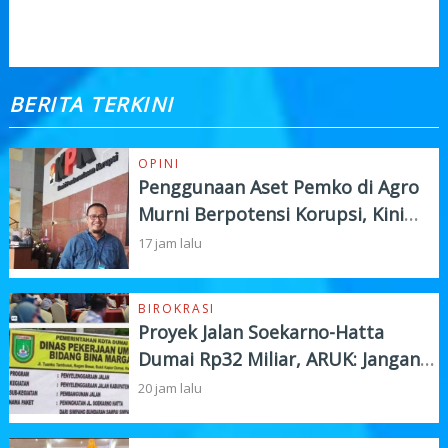
BERITA TERKINI
OPINI
Penggunaan Aset Pemko di Agro
Murni Berpotensi Korupsi, Kini
"Bola" Ada di APH
17 jam lalu
BIROKRASI
Proyek Jalan Soekarno-Hatta
Dumai Rp32 Miliar, ARUK: Jangan
Korbankan Kualitas Demi Kejar
20 jam lalu
Target