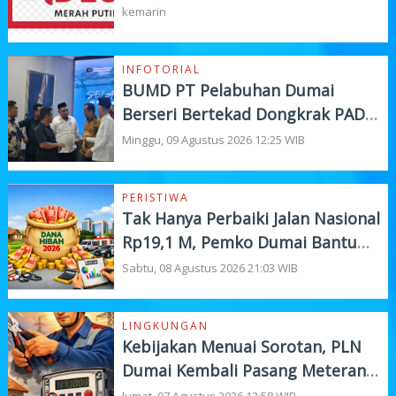
Siap Turun Lapangan
kemarin
INFOTORIAL
BUMD PT Pelabuhan Dumai
Berseri Bertekad Dongkrak PAD
dan Investasi
Minggu, 09 Agustus 2026 12:25 WIB
PERISTIWA
Tak Hanya Perbaiki Jalan Nasional
Rp19,1 M, Pemko Dumai Bantu
Instansi Vertikal Rp4,5 M
Sabtu, 08 Agustus 2026 21:03 WIB
LINGKUNGAN
Kebijakan Menuai Sorotan, PLN
Dumai Kembali Pasang Meteran
Listrik Pelanggan
Jumat, 07 Agustus 2026 13:58 WIB