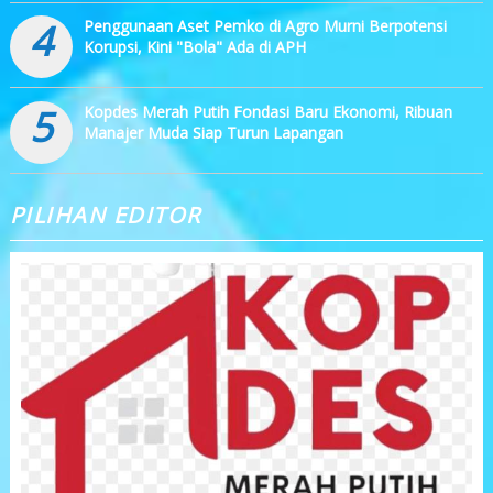
4
Penggunaan Aset Pemko di Agro Murni Berpotensi
Korupsi, Kini "Bola" Ada di APH
5
Kopdes Merah Putih Fondasi Baru Ekonomi, Ribuan
Manajer Muda Siap Turun Lapangan
PILIHAN EDITOR