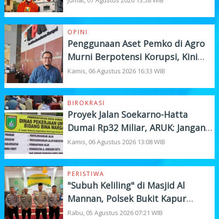
OPINI
Penggunaan Aset Pemko di Agro
Murni Berpotensi Korupsi, Kini
"Bola" Ada di APH
Kamis, 06 Agustus 2026 16:33 WIB
BIROKRASI
Proyek Jalan Soekarno-Hatta
Dumai Rp32 Miliar, ARUK: Jangan
Korbankan Kualitas Demi Kejar
Kamis, 06 Agustus 2026 13:08 WIB
Target
PERISTIWA
"Subuh Keliling" di Masjid Al
Mannan, Polsek Bukit Kapur
Tampung Curhat Warga
Rabu, 05 Agustus 2026 07:21 WIB