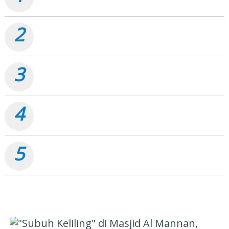
2
Dumai Semarak Merdeka 2026, Pesta Rakyat Terbesar
Sebulan Penuh
3
Tagih Pembayaran Proyek Pasar Bawah, PT Akusara
Reka Cipta Beri Deadline 7 Hari
4
Kegiatan Jumat Berkah, Polsek Bukit Kapur Salurkan
Bantuan Sembako
5
Tak Hanya Jaga Energi, Pertamina Dumai Juga Jaga
Senyum Anak Yatim
PILIHAN EDITOR