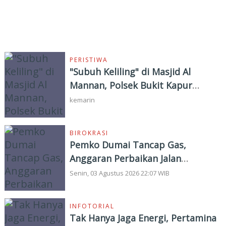
BERITA TERKINI
PERISTIWA
"Subuh Keliling" di Masjid Al
Mannan, Polsek Bukit Kapur
Tampung Curhat Warga
kemarin
BIROKRASI
Pemko Dumai Tancap Gas,
Anggaran Perbaikan Jalan
Nasional Rp19,1 Milyar
Senin, 03 Agustus 2026 22:07 WIB
INFOTORIAL
Tak Hanya Jaga Energi, Pertamina