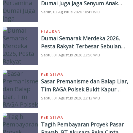
Dumai Juga Jaga Senyum Anak
Yatim
Senin, 03 Agustus 2026 18:41 WIB
HIBURAN
Dumai Semarak Merdeka 2026,
Pesta Rakyat Terbesar Sebulan
Penuh
Sabtu, 01 Agustus 2026 23:56 WIB
PERISTIWA
Sasar Premanisme dan Balap Liar,
Tim RAGA Polsek Bukit Kapur
Gelar KRYD
Sabtu, 01 Agustus 2026 23:13 WIB
PERISTIWA
Tagih Pembayaran Proyek Pasar
Bawah, PT Akusara Reka Cipta