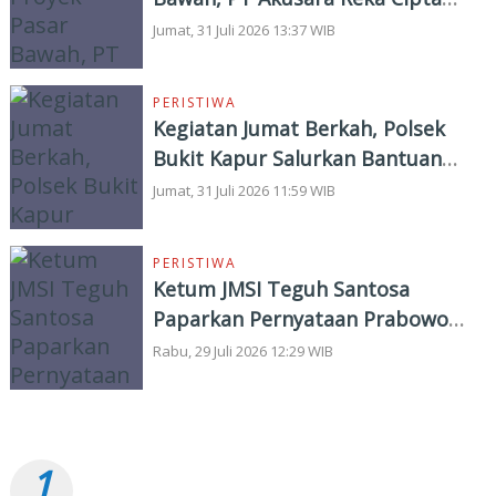
Beri Deadline 7 Hari
Jumat, 31 Juli 2026 13:37 WIB
PERISTIWA
Kegiatan Jumat Berkah, Polsek
Bukit Kapur Salurkan Bantuan
Sembako
Jumat, 31 Juli 2026 11:59 WIB
PERISTIWA
Ketum JMSI Teguh Santosa
Paparkan Pernyataan Prabowo
Soal ‘Londo Ireng’
Rabu, 29 Juli 2026 12:29 WIB
TERPOPULER
1
Pemko Dumai Tancap Gas, Anggaran Perbaikan Jalan
Nasional Rp19,1 Milyar