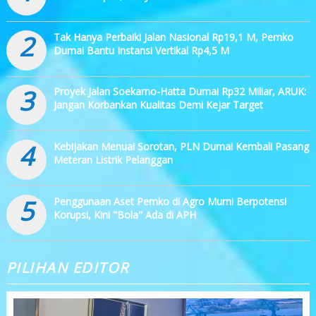
2
Tak Hanya Perbaiki Jalan Nasional Rp19,1 M, Pemko
Dumai Bantu Instansi Vertikal Rp4,5 M
3
Proyek Jalan Soekarno-Hatta Dumai Rp32 Miliar, ARUK:
Jangan Korbankan Kualitas Demi Kejar Target
4
Kebijakan Menuai Sorotan, PLN Dumai Kembali Pasang
Meteran Listrik Pelanggan
5
Penggunaan Aset Pemko di Agro Murni Berpotensi
Korupsi, Kini "Bola" Ada di APH
PILIHAN EDITOR