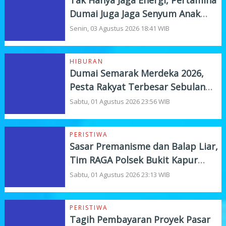
Dumai Juga Jaga Senyum Anak
Yatim
Senin, 03 Agustus 2026 18:41 WIB
HIBURAN
Dumai Semarak Merdeka 2026,
Pesta Rakyat Terbesar Sebulan
Penuh
Sabtu, 01 Agustus 2026 23:56 WIB
PERISTIWA
Sasar Premanisme dan Balap Liar,
Tim RAGA Polsek Bukit Kapur
Gelar KRYD
Sabtu, 01 Agustus 2026 23:13 WIB
PERISTIWA
Tagih Pembayaran Proyek Pasar