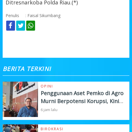
Ditresnarkoba Polda Riau.(*)
Penulis
: Faisal Sikumbang
KOMENTAR
BERITA TERKINI
OPINI
Penggunaan Aset Pemko di Agro
Murni Berpotensi Korupsi, Kini
"Bola" Ada di APH
6 jam lalu
BIROKRASI