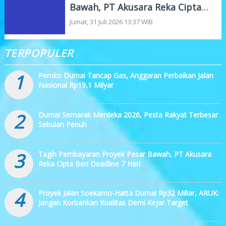
Bawah, PT Akusara Reka Cipta
Beri Deadline 7 Hari
Jumat, 31 Juli 2026 13:37 WIB
TERPOPULER
1
Pemko Dumai Tancap Gas, Anggaran Perbaikan Jalan
Nasional Rp19,1 Milyar
2
Dumai Semarak Merdeka 2026, Pesta Rakyat Terbesar
Sebulan Penuh
3
Tagih Pembayaran Proyek Pasar Bawah, PT Akusara
Reka Cipta Beri Deadline 7 Hari
4
Proyek Jalan Soekarno-Hatta Dumai Rp32 Miliar, ARUK:
Jangan Korbankan Kualitas Demi Kejar Target