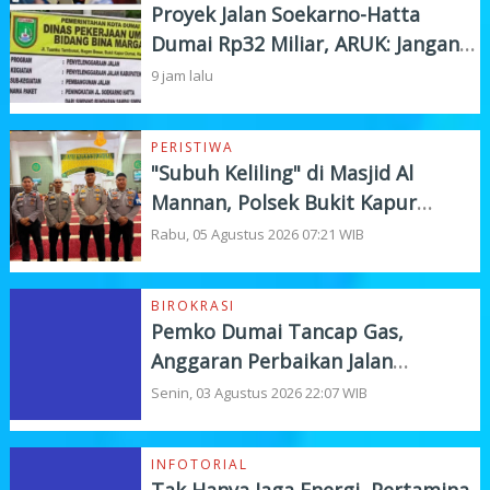
Proyek Jalan Soekarno-Hatta
Dumai Rp32 Miliar, ARUK: Jangan
Korbankan Kualitas Demi Kejar
9 jam lalu
Target
PERISTIWA
"Subuh Keliling" di Masjid Al
Mannan, Polsek Bukit Kapur
Tampung Curhat Warga
Rabu, 05 Agustus 2026 07:21 WIB
BIROKRASI
Pemko Dumai Tancap Gas,
Anggaran Perbaikan Jalan
Nasional Rp19,1 Milyar
Senin, 03 Agustus 2026 22:07 WIB
INFOTORIAL
Tak Hanya Jaga Energi, Pertamina