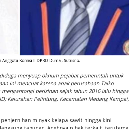
an Anggota Komisi II DPRD Dumai, Sutrisno.
) diduga menyuap oknum pejabat pemerintah untuk
an ini mencuat karena anak perusahaan Taiko
 mengantongi perizinan sejak tahun 2016 lalu hingga
(KID) Kelurahan Pelintung, Kecamatan Medang Kampai,
penjernihan minyak kelapa sawit hingga kini
rlangsung tahunan. Anehnya pihak terkait, terutama