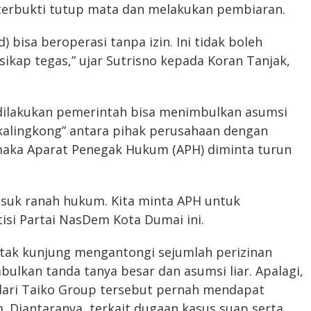
 terbukti tutup mata dan melakukan pembiaran.
 bisa beroperasi tanpa izin. Ini tidak boleh
ikap tegas,” ujar Sutrisno kepada Koran Tanjak,
dilakukan pemerintah bisa menimbulkan asumsi
kalingkong” antara pihak perusahaan dengan
di, maka Aparat Penegak Hukum (APH) diminta turun
masuk ranah hukum. Kita minta APH untuk
itisi Partai NasDem Kota Dumai ini.
 tak kunjung mengantongi sejumlah perizinan
bulkan tanda tanya besar dan asumsi liar. Apalagi,
ari Taiko Group tersebut pernah mendapat
. Diantaranya, terkait dugaan kasus suap serta