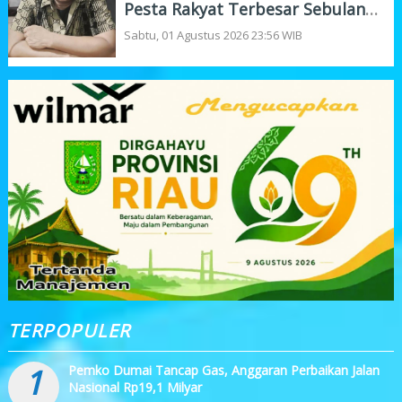
Pesta Rakyat Terbesar Sebulan
Penuh
Sabtu, 01 Agustus 2026 23:56 WIB
TERPOPULER
1
Pemko Dumai Tancap Gas, Anggaran Perbaikan Jalan
Nasional Rp19,1 Milyar