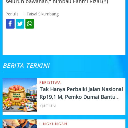
seluruh bawahan," himbau Fahmi Rizal.(*)
Penulis
: Faisal Sikumbang
KOMENTAR
BERITA TERKINI
PERISTIWA
Tak Hanya Perbaiki Jalan Nasional
Rp19,1 M, Pemko Dumai Bantu
Instansi Vertikal Rp4,5 M
7 jam lalu
LINGKUNGAN