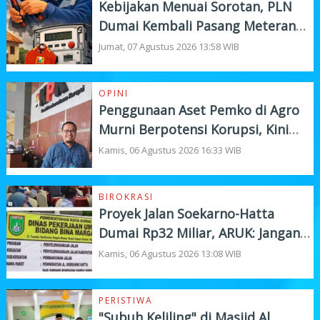
Kebijakan Menuai Sorotan, PLN
Dumai Kembali Pasang Meteran
Listrik Pelanggan
Jumat, 07 Agustus 2026 13:58 WIB
OPINI
Penggunaan Aset Pemko di Agro
Murni Berpotensi Korupsi, Kini
"Bola" Ada di APH
Kamis, 06 Agustus 2026 16:33 WIB
BIROKRASI
Proyek Jalan Soekarno-Hatta
Dumai Rp32 Miliar, ARUK: Jangan
Korbankan Kualitas Demi Kejar
Kamis, 06 Agustus 2026 13:08 WIB
Target
PERISTIWA
"Subuh Keliling" di Masjid Al