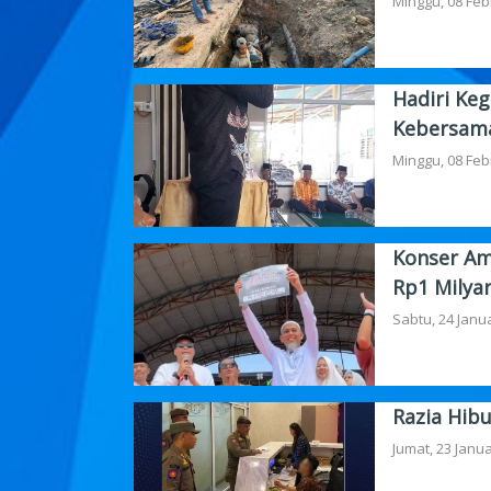
Minggu, 08 Feb
Hadiri Keg
Kebersam
Minggu, 08 Feb
Konser Am
Rp1 Milyar
Sabtu, 24 Janua
Razia Hib
Jumat, 23 Janua