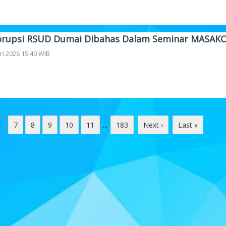
rupsi RSUD Dumai Dibahas Dalam Seminar MASAK
ri 2026 15:40 WIB
6
7
8
9
10
11
...
183
Next ›
Last »