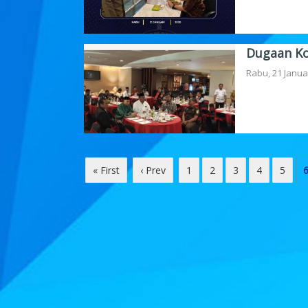
Dugaan Ko
Rabu, 21 Janua
« First
‹ Prev
1
2
3
4
5