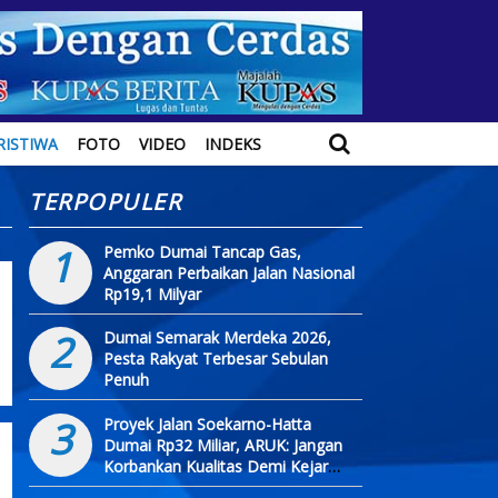
RISTIWA
FOTO
VIDEO
INDEKS
TERPOPULER
1
Pemko Dumai Tancap Gas,
Anggaran Perbaikan Jalan Nasional
Rp19,1 Milyar
2
Dumai Semarak Merdeka 2026,
Pesta Rakyat Terbesar Sebulan
Penuh
3
Proyek Jalan Soekarno-Hatta
Dumai Rp32 Miliar, ARUK: Jangan
Korbankan Kualitas Demi Kejar
Target