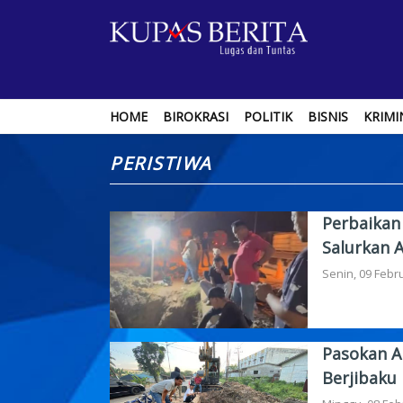
HOME
BIROKRASI
POLITIK
BISNIS
KRIMI
PERISTIWA
Perbaikan
Salurkan A
Senin, 09 Febr
Pasokan A
Berjibaku