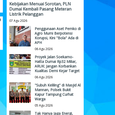
Kebijakan Menuai Sorotan, PLN
Dumai Kembali Pasang Meteran
Listrik Pelanggan
O
07 Agu 2026
Penggunaan Aset Pemko di
Agro Murni Berpotensi
Korupsi, Kini "Bola" Ada di
APH
06 Agu 2026
Proyek Jalan Soekarno-
Hatta Dumai Rp32 Miliar,
ARUK: Jangan Korbankan
Kualitas Demi Kejar Target
06 Agu 2026
"Subuh Keliling" di Masjid Al
Mannan, Polsek Bukit
Kapur Tampung Curhat
Warga
05 Agu 2026
Tak Hanya Jaga Energi,