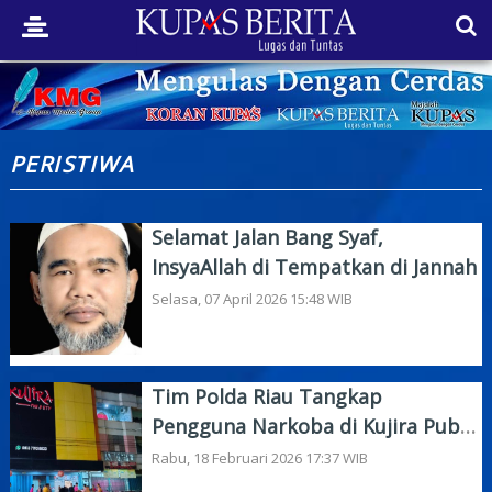
PERISTIWA
Selamat Jalan Bang Syaf,
InsyaAllah di Tempatkan di Jannah
Selasa, 07 April 2026 15:48 WIB
Tim Polda Riau Tangkap
Pengguna Narkoba di Kujira Pub
& KTV Dumai
Rabu, 18 Februari 2026 17:37 WIB