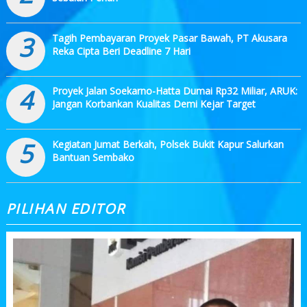
3
Tagih Pembayaran Proyek Pasar Bawah, PT Akusara
Reka Cipta Beri Deadline 7 Hari
4
Proyek Jalan Soekarno-Hatta Dumai Rp32 Miliar, ARUK:
Jangan Korbankan Kualitas Demi Kejar Target
5
Kegiatan Jumat Berkah, Polsek Bukit Kapur Salurkan
Bantuan Sembako
PILIHAN EDITOR