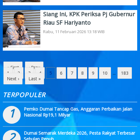
Siang Ini, KPK Periksa Pj Gubernur
Riau SF Hariyanto
Rabu, 11 Februari 2026 13:18 WIB
« First
‹ Prev
1
2
3
4
5
6
7
8
9
10
...
183
Next ›
Last »
TERPOPULER
1
Pemko Dumai Tancap Gas, Anggaran Perbaikan Jalan
Nasional Rp19,1 Milyar
2
Dumai Semarak Merdeka 2026, Pesta Rakyat Terbesar
Sebulan Penuh