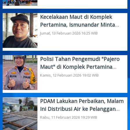
Kecelakaan Maut di Komplek
Pertamina, Ismunandar Minta
Propam Polda Periksa Kasatlantas
Jumat, 13 Februari 2026 16:25 WIB
Dumai
Polisi Tahan Pengemudi "Pajero
Maut" di Komplek Pertamina
Dumai
Kamis, 12 Februari 2026 19:02 WIB
PDAM Lakukan Perbaikan, Malam
Ini Distribusi Air ke Pelanggan
Dihentikan 5 Jam
Rabu, 11 Februari 2026 19:29 WIB