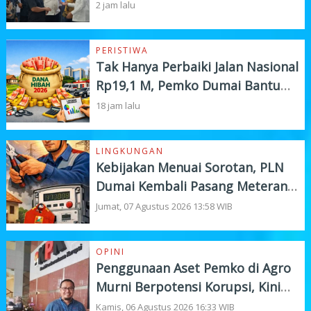
dan Investasi
2 jam lalu
PERISTIWA
Tak Hanya Perbaiki Jalan Nasional
Rp19,1 M, Pemko Dumai Bantu
Instansi Vertikal Rp4,5 M
18 jam lalu
LINGKUNGAN
Kebijakan Menuai Sorotan, PLN
Dumai Kembali Pasang Meteran
Listrik Pelanggan
Jumat, 07 Agustus 2026 13:58 WIB
OPINI
Penggunaan Aset Pemko di Agro
Murni Berpotensi Korupsi, Kini
"Bola" Ada di APH
Kamis, 06 Agustus 2026 16:33 WIB