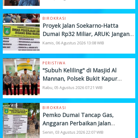
BIROKRASI
Proyek Jalan Soekarno-Hatta
Dumai Rp32 Miliar, ARUK: Jangan
Korbankan Kualitas Demi Kejar
Kamis, 06 Agustus 2026 13:08 WIB
Target
PERISTIWA
"Subuh Keliling" di Masjid Al
Mannan, Polsek Bukit Kapur
Tampung Curhat Warga
Rabu, 05 Agustus 2026 07:21 WIB
BIROKRASI
Pemko Dumai Tancap Gas,
Anggaran Perbaikan Jalan
Nasional Rp19,1 Milyar
Senin, 03 Agustus 2026 22:07 WIB