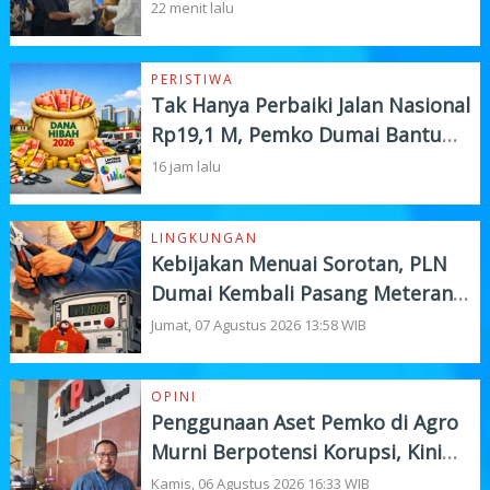
dan Investasi
22 menit lalu
PERISTIWA
Tak Hanya Perbaiki Jalan Nasional
Rp19,1 M, Pemko Dumai Bantu
Instansi Vertikal Rp4,5 M
16 jam lalu
LINGKUNGAN
Kebijakan Menuai Sorotan, PLN
Dumai Kembali Pasang Meteran
Listrik Pelanggan
Jumat, 07 Agustus 2026 13:58 WIB
OPINI
Penggunaan Aset Pemko di Agro
Murni Berpotensi Korupsi, Kini
"Bola" Ada di APH
Kamis, 06 Agustus 2026 16:33 WIB