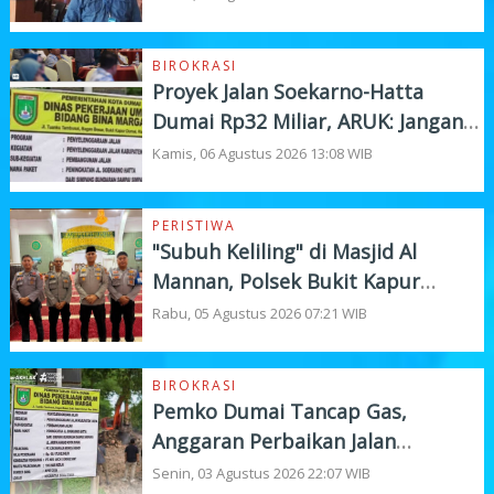
BIROKRASI
Proyek Jalan Soekarno-Hatta
Dumai Rp32 Miliar, ARUK: Jangan
Korbankan Kualitas Demi Kejar
Kamis, 06 Agustus 2026 13:08 WIB
Target
PERISTIWA
"Subuh Keliling" di Masjid Al
Mannan, Polsek Bukit Kapur
Tampung Curhat Warga
Rabu, 05 Agustus 2026 07:21 WIB
BIROKRASI
Pemko Dumai Tancap Gas,
Anggaran Perbaikan Jalan
Nasional Rp19,1 Milyar
Senin, 03 Agustus 2026 22:07 WIB