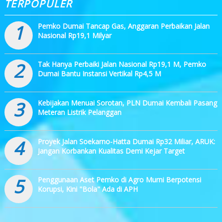
TERPOPULER
1
Pemko Dumai Tancap Gas, Anggaran Perbaikan Jalan
Nasional Rp19,1 Milyar
2
Tak Hanya Perbaiki Jalan Nasional Rp19,1 M, Pemko
Dumai Bantu Instansi Vertikal Rp4,5 M
3
Kebijakan Menuai Sorotan, PLN Dumai Kembali Pasang
Meteran Listrik Pelanggan
4
Proyek Jalan Soekarno-Hatta Dumai Rp32 Miliar, ARUK:
Jangan Korbankan Kualitas Demi Kejar Target
5
Penggunaan Aset Pemko di Agro Murni Berpotensi
Korupsi, Kini "Bola" Ada di APH