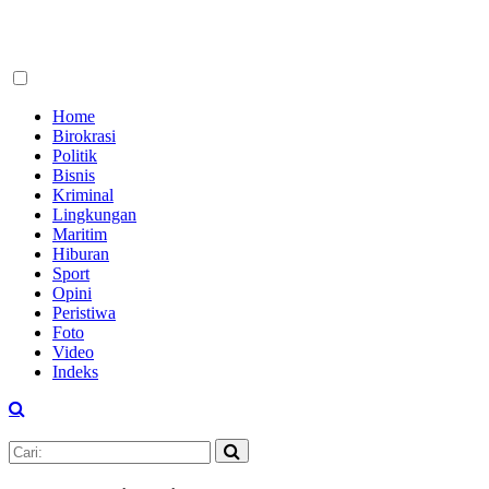
Home
Birokrasi
Politik
Bisnis
Kriminal
Lingkungan
Maritim
Hiburan
Sport
Opini
Peristiwa
Foto
Video
Indeks