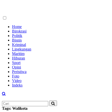
Home
Birokrasi
Politik
Bisnis
Kriminal
Lingkungan
Maritim
Hiburan
Sport
Opini
Peristiwa
Foto
Video
Indeks
Tags: Walikota