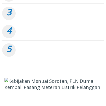
3
Kebijakan Menuai Sorotan, PLN Dumai Kembali Pasang
Meteran Listrik Pelanggan
4
Proyek Jalan Soekarno-Hatta Dumai Rp32 Miliar, ARUK:
Jangan Korbankan Kualitas Demi Kejar Target
5
Penggunaan Aset Pemko di Agro Murni Berpotensi
Korupsi, Kini "Bola" Ada di APH
PILIHAN EDITOR