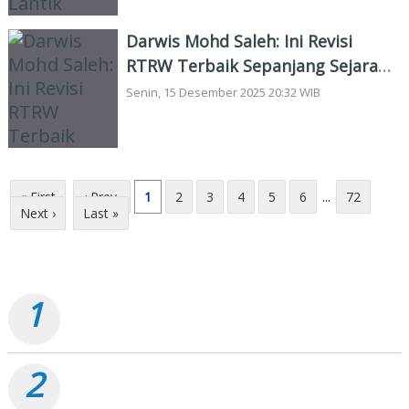
Darwis Mohd Saleh: Ini Revisi
RTRW Terbaik Sepanjang Sejarah
Dumai
Senin, 15 Desember 2025 20:32 WIB
« First
‹ Prev
1
2
3
4
5
6
...
72
Next ›
Last »
TERPOPULER
1
Pemko Dumai Tancap Gas, Anggaran Perbaikan Jalan
Nasional Rp19,1 Milyar
2
Dumai Semarak Merdeka 2026, Pesta Rakyat Terbesar
Sebulan Penuh