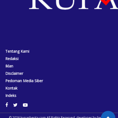
Tentang Kami
Redaksi
Iklan
Disclaimer
Pedoman Media Siber
Kontak
Indeks
© 2026
kupasberita.com
All Rights Reserved. developer by
heriweb